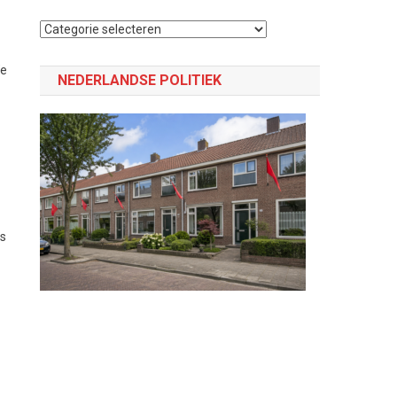
Selecteer
een
We
categorie
NEDERLANDSE POLITIEK
is