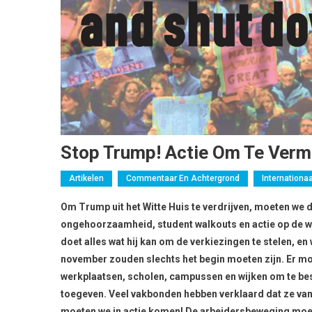
Stop Trump! Actie Om Te Vermi
Artikelen
Commentaar En Achtergrond
Internationaa
Om Trump uit het Witte Huis te verdrijven, moeten we 
ongehoorzaamheid, student walkouts en actie op de w
doet alles wat hij kan om de verkiezingen te stelen, e
november zouden slechts het begin moeten zijn. Er 
werkplaatsen, scholen, campussen en wijken om te be
toegeven. Veel vakbonden hebben verklaard dat ze van p
moeten we in actie komen! De arbeidersbeweging moe