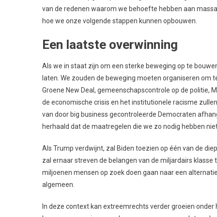
van de redenen waarom we behoefte hebben aan massale
hoe we onze volgende stappen kunnen opbouwen.
Een laatste overwinning
Als we in staat zijn om een sterke beweging op te bouwe
laten. We zouden de beweging moeten organiseren om te
Groene New Deal, gemeenschapscontrole op de politie, Me
de economische crisis en het institutionele racisme zulle
van door big business gecontroleerde Democraten afhan
herhaald dat de maatregelen die we zo nodig hebben niet
Als Trump verdwijnt, zal Biden toezien op één van de die
zal ernaar streven de belangen van de miljardairs klasse te
miljoenen mensen op zoek doen gaan naar een alternatief
algemeen.
In deze context kan extreemrechts verder groeien onder h