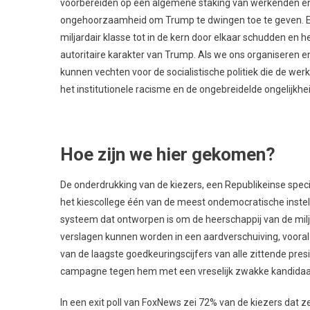
voorbereiden op een algemene staking van werkenden en
ongehoorzaamheid om Trump te dwingen toe te geven. Ee
miljardair klasse tot in de kern door elkaar schudden en
autoritaire karakter van Trump. Als we ons organiseren 
kunnen vechten voor de socialistische politiek die de 
het institutionele racisme en de ongebreidelde ongelijkhe
Hoe zijn we hier gekomen?
De onderdrukking van de kiezers, een Republikeinse specia
het kiescollege één van de meest ondemocratische inste
systeem dat ontworpen is om de heerschappij van de milj
verslagen kunnen worden in een aardverschuiving, voor
van de laagste goedkeuringscijfers van alle zittende pr
campagne tegen hem met een vreselijk zwakke kandidaa
In een exit poll van FoxNews zei 72% van de kiezers dat z