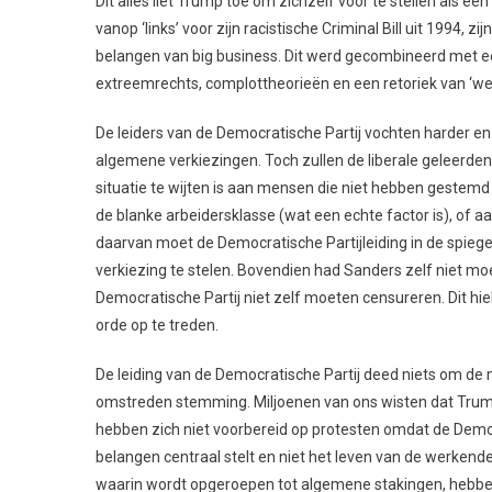
Dit alles liet Trump toe om zichzelf voor te stellen als een 
vanop ‘links’ voor zijn racistische Criminal Bill uit 1994,
belangen van big business. Dit werd gecombineerd met ee
extreemrechts, complottheorieën en een retoriek van ‘wet
De leiders van de Democratische Partij vochten harder en
algemene verkiezingen. Toch zullen de liberale geleerde
situatie te wijten is aan mensen die niet hebben gestemd 
de blanke arbeidersklasse (wat een echte factor is), of a
daarvan moet de Democratische Partijleiding in de spieg
verkiezing te stelen. Bovendien had Sanders zelf niet moet
Democratische Partij niet zelf moeten censureren. Dit h
orde op te treden.
De leiding van de Democratische Partij deed niets om de
omstreden stemming. Miljoenen van ons wisten dat Trump 
hebben zich niet voorbereid op protesten omdat de Democra
belangen centraal stelt en niet het leven van de werke
waarin wordt opgeroepen tot algemene stakingen, hebben 