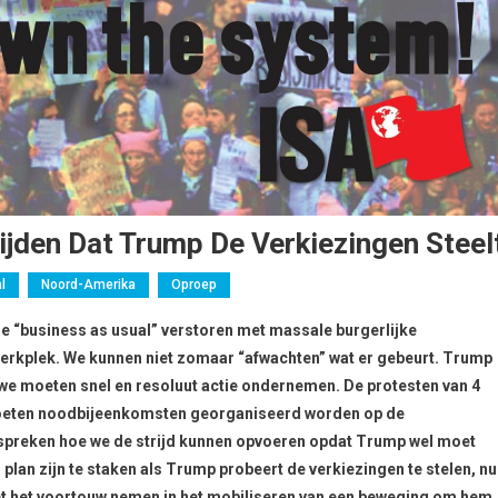
jden Dat Trump De Verkiezingen Steel
l
Noord-Amerika
Oproep
de “business as usual” verstoren met massale burgerlijke
erkplek. We kunnen niet zomaar “afwachten” wat er gebeurt. Trump
n we moeten snel en resoluut actie ondernemen. De protesten van 4
moeten noodbijeenkomsten georganiseerd worden op de
spreken hoe we de strijd kunnen opvoeren opdat Trump wel moet
lan zijn te staken als Trump probeert de verkiezingen te stelen, nu
t het voortouw nemen in het mobiliseren van een beweging om hem