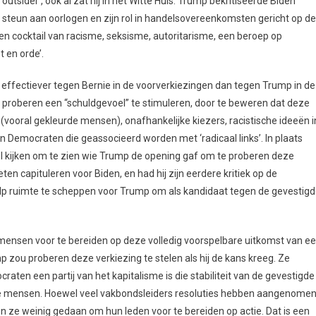
‘outsider’, ook al zat hij in het Witte Huis. Trump bekritiseerde Biden
 zijn steun aan oorlogen en zijn rol in handelsovereenkomsten gericht op de
n cocktail van racisme, seksisme, autoritarisme, een beroep op
 en orde’.
 effectiever tegen Bernie in de voorverkiezingen dan tegen Trump in de
n proberen een “schuldgevoel” te stimuleren, door te beweren dat deze
(vooral gekleurde mensen), onafhankelijke kiezers, racistische ideeën i
an Democraten die geassocieerd worden met ‘radicaal links’. In plaats
el kijken om te zien wie Trump de opening gaf om te proberen deze
en capituleren voor Biden, en had hij zijn eerdere kritiek op de
ielp ruimte te scheppen voor Trump om als kandidaat tegen de gevestig
 mensen voor te bereiden op deze volledig voorspelbare uitkomst van e
zou proberen deze verkiezing te stelen als hij de kans kreeg. Ze
ten een partij van het kapitalisme is die stabiliteit van de gevestigde
nde mensen. Hoewel veel vakbondsleiders resoluties hebben aangenome
ze weinig gedaan om hun leden voor te bereiden op actie. Dat is een