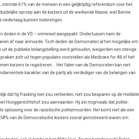
stemde 61% van de mensen in een gelijktijdig referendum voor het
duidelijke oproep aan de kiezers uit de werkende klasse, wat Bernie
re nederlaag kunnen toebrengen.
 doden in de VS – crimineel aangepakt. Ondertussen nam de
kanen af naar armoede. Toch deden de Democraten al het mogelijke om
e uit de publieke belangstelling werd gehouden, weigerden een stevige
raken zich uit tegen populaire voorstellen als Medicare for All of het
nen kiezers te registreren … Het falen van de Democraten kan niet
ndamentele karakter van de partij als verdediger van de belangen van
jk dat hij fracking niet zou verbieden, niet zou besparen op de middel
 het Hooggerechtshof zou aanvaarden. Hij zei nogmaals dat politie-
 oplossing voor de racistische politiemoorden. Het komt niet als een
at 58% van de Democratische kiezers vooral gemotiveerd waren om