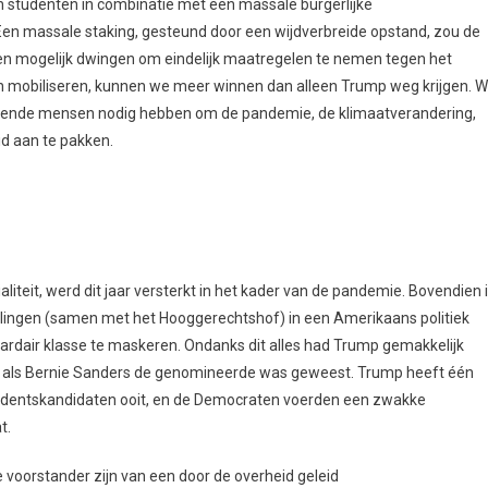
 studenten in combinatie met een massale burgerlijke
n massale staking, gesteund door een wijdverbreide opstand, zou de
 hen mogelijk dwingen om eindelijk maatregelen te nemen tegen het
en mobiliseren, kunnen we meer winnen dan alleen Trump weg krijgen. 
werkende mensen nodig hebben om de pandemie, de klimaatverandering,
id aan te pakken.
liteit, werd dit jaar versterkt in het kader van de pandemie. Bovendien 
llingen (samen met het Hooggerechtshof) in een Amerikaans politiek
ardair klasse te maskeren. Ondanks dit alles had Trump gemakkelijk
al als Bernie Sanders de genomineerde was geweest. Trump heeft één
esidentskandidaten ooit, en de Democraten voerden een zwakke
t.
e voorstander zijn van een door de overheid geleid