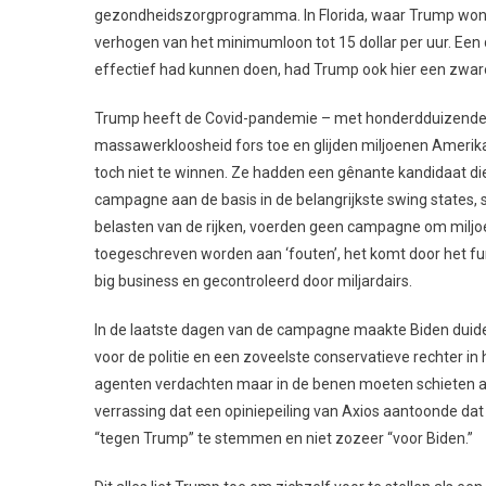
gezondheidszorgprogramma. In Florida, waar Trump won, 
verhogen van het minimumloon tot 15 dollar per uur. Een 
effectief had kunnen doen, had Trump ook hier een zwa
Trump heeft de Covid-pandemie – met honderdduizenden
massawerkloosheid fors toe en glijden miljoenen Ameri
toch niet te winnen. Ze hadden een gênante kandidaat di
campagne aan de basis in de belangrijkste swing states, sp
belasten van de rijken, voerden geen campagne om miljoe
toegeschreven worden aan ‘fouten’, het komt door het fu
big business en gecontroleerd door miljardairs.
In de laatste dagen van de campagne maakte Biden duideli
voor de politie en een zoveelste conservatieve rechter in
agenten verdachten maar in de benen moeten schieten als
verrassing dat een opiniepeiling van Axios aantoonde d
“tegen Trump” te stemmen en niet zozeer “voor Biden.”