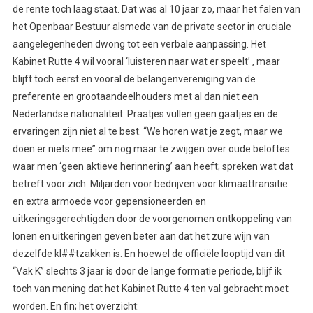
de rente toch laag staat. Dat was al 10 jaar zo, maar het falen van
het Openbaar Bestuur alsmede van de private sector in cruciale
aangelegenheden dwong tot een verbale aanpassing. Het
Kabinet Rutte 4 wil vooral ‘luisteren naar wat er speelt’ , maar
blijft toch eerst en vooral de belangenvereniging van de
preferente en grootaandeelhouders met al dan niet een
Nederlandse nationaliteit. Praatjes vullen geen gaatjes en de
ervaringen zijn niet al te best. “We horen wat je zegt, maar we
doen er niets mee” om nog maar te zwijgen over oude beloftes
waar men ‘geen aktieve herinnering’ aan heeft; spreken wat dat
betreft voor zich. Miljarden voor bedrijven voor klimaattransitie
en extra armoede voor gepensioneerden en
uitkeringsgerechtigden door de voorgenomen ontkoppeling van
lonen en uitkeringen geven beter aan dat het zure wijn van
dezelfde kl##tzakken is. En hoewel de officiële looptijd van dit
“Vak K” slechts 3 jaar is door de lange formatie periode, blijf ik
toch van mening dat het Kabinet Rutte 4 ten val gebracht moet
worden. En fin; het overzicht: