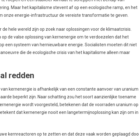
ing. Maar het kapitalisme stevent af op een ecologische ramp, en het
 om onze energie-infrastructuur de vereiste transformatie te geven.
de hele wereld zijn op zoek naar oplossingen voor de klimaatcrisis.
an op de valse oplossing van kernenergie om te verdoezelen dat het
 op een systeem van hernieuwbare energie. Socialisten moeten dit niet
manoeuvre die de ecologische crisis van het kapitalisme alleen maar
al redden
van kernenergie is afhankelijk van een constante aanvoer van uranium
aarde beperkt zijn. Naar schatting zou het soort aanzienlijke toename
kernenergie wordt voorgesteld, betekenen dat de voorraden uranium op
t betekent dat kernenergie nooit een langetermijnoplossing kan zijn om in
euwe kernreactoren op te zetten en dat deze vaak worden geplaagd doo