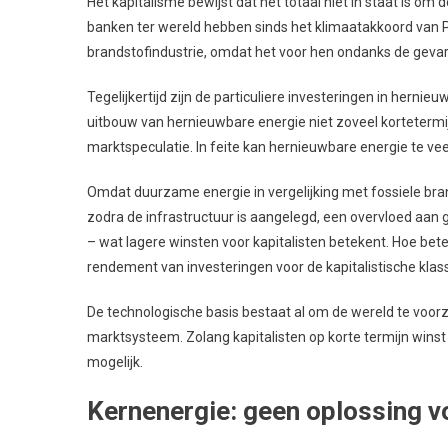
Het kapitalisme bewijst dat het totaal niet in staat is om 
banken ter wereld hebben sinds het klimaatakkoord van Par
brandstofindustrie, omdat het voor hen ondanks de gevare
Tegelijkertijd zijn de particuliere investeringen in herni
uitbouw van hernieuwbare energie niet zoveel korteterm
marktspeculatie. In feite kan hernieuwbare energie te ve
Omdat duurzame energie in vergelijking met fossiele bra
zodra de infrastructuur is aangelegd, een overvloed aan g
– wat lagere winsten voor kapitalisten betekent. Hoe bete
rendement van investeringen voor de kapitalistische klass
De technologische basis bestaat al om de wereld te voorzi
marktsysteem. Zolang kapitalisten op korte termijn winst
mogelijk.
Kernenergie: geen oplossing vo