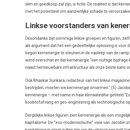
slim en goedkoop zal zijn, is fictie. De realiteit is dat k
met het potentieel om aanzienlijke schade te veroorzaken
Linkse voorstanders van kener
Desondanks zijn sommige linkse groepen en figuren, zelfs
als argument dat het een gedeeltelijke oplossing is voor d
begon kernenergie te steunen in de nasleep van de ramp 
werd overschat en dat kernenergie “een nuttige bijdrage 
naast hernieuwbare infrastructuur als onze beste kans om
Ook Bhaskar Sunkara, redacteur van het linkse magazine Ja
bestrijden, moeten we kernenergie omarmen.” (5) Jacobin 
kernenergie – met name in haar klimaateditie getiteld “E
koolstofafvang en geo-engineering als technologische opl
Dergelijke linkse figuren zien kernenergie als een mogeli
kapitalisme. De “eco-modernistische” visie van Jacobin st
kapitalisme in staat zullen zijn om de uitstoot een halt 