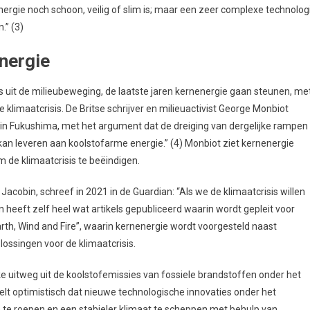
ernenergie noch schoon, veilig of slim is; maar een zeer complexe technolog
.” (3)
nergie
 uit de milieubeweging, de laatste jaren kernenergie gaan steunen, me
e klimaatcrisis. De Britse schrijver en milieuactivist George Monbiot
in Fukushima, met het argument dat de dreiging van dergelijke rampen
kan leveren aan koolstofarme energie.” (4) Monbiot ziet kernenergie
 de klimaatcrisis te beëindigen.
cobin, schreef in 2021 in de Guardian: “Als we de klimaatcrisis willen
heeft zelf heel wat artikels gepubliceerd waarin wordt gepleit voor
arth, Wind and Fire”, waarin kernenergie wordt voorgesteld naast
ossingen voor de klimaatcrisis.
jke uitweg uit de koolstofemissies van fossiele brandstoffen onder het
elt optimistisch dat nieuwe technologische innovaties onder het
toe te roepen en een stabieler klimaat te scheppen met behulp van