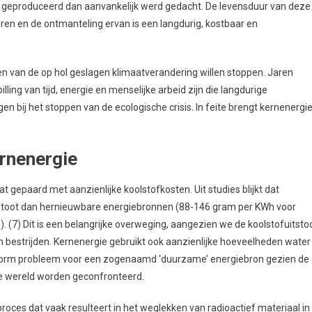
 geproduceerd dan aanvankelijk werd gedacht. De levensduur van deze
aren en de ontmanteling ervan is een langdurig, kostbaar en
en van de op hol geslagen klimaatverandering willen stoppen. Jaren
ng van tijd, energie en menselijke arbeid zijn die langdurige
en bij het stoppen van de ecologische crisis. In feite brengt kernenergi
rnenergie
 gepaard met aanzienlijke koolstofkosten. Uit studies blijkt dat
itstoot dan hernieuwbare energiebronnen (88-146 gram per KWh voor
 (7) Dit is een belangrijke overweging, aangezien we de koolstofuitsto
n bestrijden. Kernenergie gebruikt ook aanzienlijke hoeveelheden water
enorm probleem voor een zogenaamd ‘duurzame’ energiebron gezien de
e wereld worden geconfronteerd.
 proces dat vaak resulteert in het weglekken van radioactief materiaal in