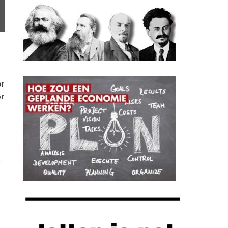
or
or
.