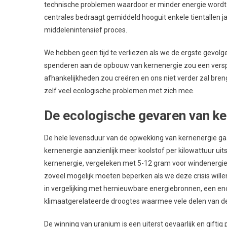
technische problemen waardoor er minder energie wordt
centrales bedraagt gemiddeld hooguit enkele tientallen j
middelenintensief proces.
We hebben geen tijd te verliezen als we de ergste gevolg
spenderen aan de opbouw van kernenergie zou een verspilli
afhankelijkheden zou creëren en ons niet verder zal breng
zelf veel ecologische problemen met zich mee.
De ecologische gevaren van ke
De hele levensduur van de opwekking van kernenergie gaat
kernenergie aanzienlijk meer koolstof per kilowattuur u
kernenergie, vergeleken met 5-12 gram voor windenergie).
zoveel mogelijk moeten beperken als we deze crisis wille
in vergelijking met hernieuwbare energiebronnen, een 
klimaatgerelateerde droogtes waarmee vele delen van d
De winning van uranium is een uiterst gevaarlijk en giftig