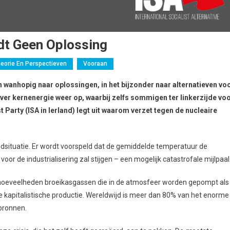
edt Geen Oplossing
eorie En Perspectieven
Vooraan
 wanhopig naar oplossingen, in het bijzonder naar alternatieven vo
 over kernenergie weer op, waarbij zelfs sommigen ter linkerzijde vo
t Party (ISA in Ierland) legt uit waarom verzet tegen de nucleaire
situatie. Er wordt voorspeld dat de gemiddelde temperatuur de
or de industrialisering zal stijgen – een mogelijk catastrofale mijlpaal
e hoeveelheden broeikasgassen die in de atmosfeer worden gepompt als
e kapitalistische productie. Wereldwijd is meer dan 80% van het enorme
bronnen.