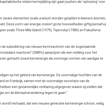
kapitalistische staten kernsplijting zijn gaan pushen als ‘oplossing’ voor
van zware elementen zoals uranium worden gesplitst in kleinere atomen,
pwekt. Deze vorm van energie creëert grote hoeveelheden giftig kernafval
ampen zoals Three Mile Island (1979), Tsjernobyl (1986) en Fukushima
 in de subsidiëring van nieuwe kernreactoren van de zogenaamde
e modulaire reactoren” (SMR’s) aanprijzen als een redding voor het
annen getracht zowel kernenergie als sommige vormen van aardgas te
ndigen op het gebied van kernenergie. De voormalige hoofden van de
land en Frankrijk, samen met de voormalige secretaris van de
hebben een gezamenlijke verklaring uitgegeven waarin zij stellen dat
gie om de klimaatverandering tegen te gaan.”
r wordt herhaald, dat een nieuwe generatie kernenergie schoon, veilig,