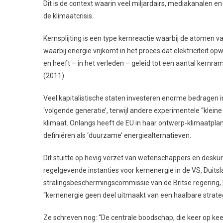
Dit is de context waarin veel miljardairs, mediakanalen en 
de klimaatcrisis.
Kernsplijting is een type kernreactie waarbij de atomen 
waarbij energie vrijkomt in het proces dat elektriciteit o
en heeft – in het verleden – geleid tot een aantal kernr
(2011).
Veel kapitalistische staten investeren enorme bedragen
‘volgende generatie’, terwijl andere experimentele “klein
klimaat. Onlangs heeft de EU in haar ontwerp-klimaatpl
definiëren als ‘duurzame’ energiealternatieven.
Dit stuitte op hevig verzet van wetenschappers en desku
regelgevende instanties voor kernenergie in de VS, Duits
stralingsbeschermingscommissie van de Britse regering, 
“kernenergie geen deel uitmaakt van een haalbare strate
Ze schreven nog: “De centrale boodschap, die keer op kee