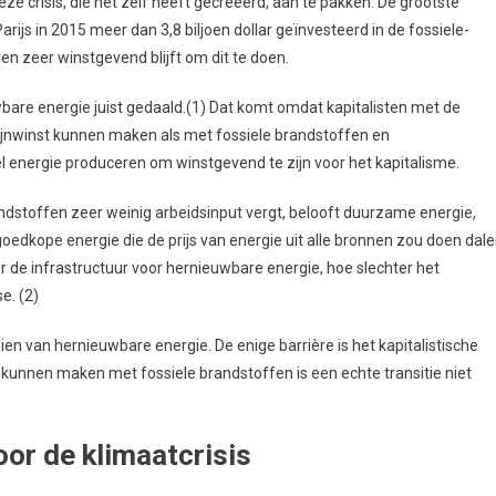
deze crisis, die het zelf heeft gecreëerd, aan te pakken. De grootste
ijs in 2015 meer dan 3,8 biljoen dollar geïnvesteerd in de fossiele-
n zeer winstgevend blijft om dit te doen.
euwbare energie juist gedaald.(1) Dat komt omdat kapitalisten met de
ijnwinst kunnen maken als met fossiele brandstoffen en
el energie produceren om winstgevend te zijn voor het kapitalisme.
ndstoffen zeer weinig arbeidsinput vergt, belooft duurzame energie,
oedkope energie die de prijs van energie uit alle bronnen zou doen dal
r de infrastructuur voor hernieuwbare energie, hoe slechter het
e. (2)
en van hernieuwbare energie. De enige barrière is het kapitalistische
 kunnen maken met fossiele brandstoffen is een echte transitie niet
or de klimaatcrisis