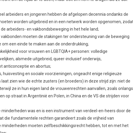
oor te bouwen aan een algemene staking om het regime omver te
van de staat en zijn aanhangers te bezetten;
eweging op scholen, universiteiten, in de gemeenschappen en op het
 de religieuze instellingen;
politie en de dienstplichtigen om te weigeren bevelen uit te voeren die
naast ook een oproep aan de gewone werkenden in de verschillende
in de staatsindustrieën enz. om te weigeren de repressie toe te laten.
 om die rechten te verdedigen;
bij soortgelijke comités die in bedrijven en op de werkplek bestaan en
tributie van voedsel, water en noodzakelijke goederen te organiseren,
taat zich terugtrekt en de basis leggen voor de overname van
wet of de wetgeving zullen niet beantwoorden aan de behoefte aan
ische” verkiezingen voor een nieuw parlement zullen degenen die zich
es en niet door de gewone mensen die nu de strijd leiden. Het huidige
sche structuren die gebaseerd zijn op de organen van strijd die zich 
uw een volledig nieuwe democratie op, gebaseerd op de macht en de
nomie besturen, van vrouwen, boeren en jongeren;