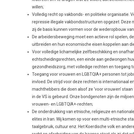
economische fundamenten van het regime. Dat kan d
werpen en de staatsinstellingen en de ondernemingen 
Bouw multi-etnische zelfverdedigingscomités om de b
werk te beschermen tegen de aanvallen van de staat en
Er is nood aan een oproep aan de lagere rangen van de 
erop gericht zijn de beweging te onderdrukken. Daar
sectoren van het staatsapparaat, in de administratie, 
Voor democratische structuren zoals soldatencomités
Dergelijke democratische structuren kunnen aansluiten 
zich ontwikkelen, en kunnen worden gebruikt om de dis
ze kunnen beginnen de macht over te nemen waar de s
belangrijke industrieën en de rijkdom van het land;
Beperkte hervormingen of veranderingen in de grond
fundamentele veranderingen. Bij schijnbaar “democrat
kandidaat kunnen stellen, gekozen worden door de elit
regime moet worden vervangen door werkelijk democrati
de werkplaatsen en gemeenschappen ontwikkelen. Bo
kracht van het gewone volk, van arbeiders die de eco