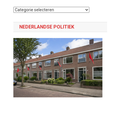
Selecteer
een
p
categorie
NEDERLANDSE POLITIEK
e
t