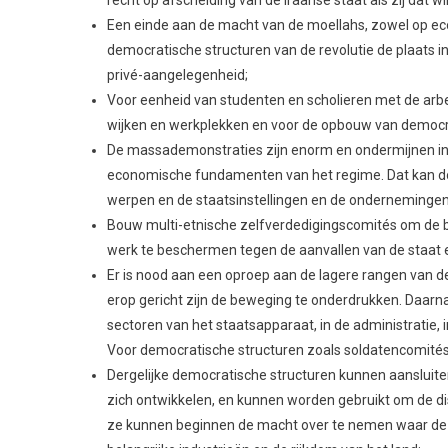
Overal in het land arbeidersraden oprichten voor de v
en alle religieuze instellingen, en de democratische 
zoals de olie-industrie. Nationalisatie van alle gepriva
Open alle bedrijfsinformatie en de interne informatie
miljoenen mensen van de arbeidersklasse in Iran heb
zijn die ervan profiteren – Open hun rekeningen en on
Gebruik de rijkdom voor degenen die ze hebben geprod
vrouwen en mannen. Om de inflatie te bestrijden moe
structuren van de arbeidersklasse. Lonen moeten geko
onteigenen en gebruik het geld om de gezondheidszorg
nood;
Omschakeling van productie alleen voor noodzakelijk
aan armoede, honger en werkloosheid. Dat is ook de ba
droogte en voedseltekorten. Alleen een democratisc
redden van uitbuiting door de landheren en multinatio
Van Teheran tot Kaboel, van Zahedan tot Bagdad: voor 
beweging voor een federatie van socialistische landen
Geen vertrouwen in imperialistische machten. De VS e