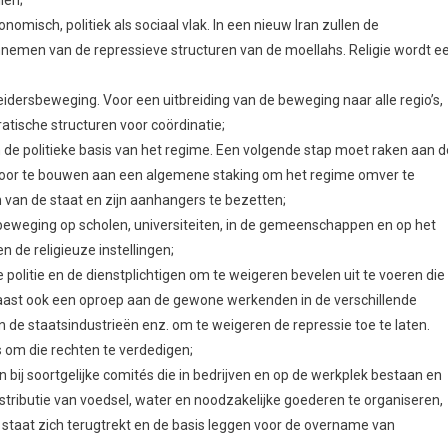
olledige omverwerping van het staatsapparaat, de Revolutionaire Garde
controle en het beheer van de economie, met name van sleutelindustrieë
tiseerde bedrijven onder arbeiderscontrole;
 van de centrale staatsstructuur en maak openbaar waar de rijkdom die
ben gecreëerd is gebleven, wie de vertegenwoordigers van het regime
teigen ze;
uceerd. Voor een leefbaar loon zonder verschil in beloning tussen
ten de prijzen gecontroleerd worden door democratisch georganiseerd
ppeld worden aan prijsstijgingen. Beëindig de armoede door de elite te
 en het onderwijs volledig te financieren, voor pensioenen en mensen 
e behoeften en gebruik van middelen en rijkdom om een einde te maken
sis om een einde te maken aan de uitbuiting van de natuur die leidt tot
h georganiseerde en geplande economie en landbouw kan kleine boeren
nals, en zorgen voor het behoud van soorten, water en natuur;
de uitbreiding van de revolutionaire beweging in de hele regio naar ee
;
n de Europese imperialisten hebben het brute regime van de Sjah