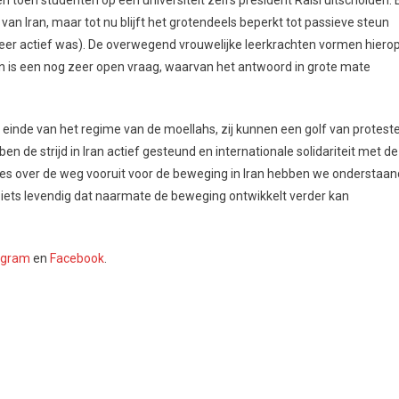
 toen studenten op een universiteit zelfs president Raisi uitscholden. 
 van Iran, maar tot nu blijft het grotendeels beperkt tot passieve steun
zeer actief was). De overwegend vrouwelijke leerkrachten vormen hiero
n is een nog zeer open vraag, waarvan het antwoord in grote mate
 einde van het regime van de moellahs, zij kunnen een golf van protest
 de strijd in Iran actief gesteund en internationale solidariteit met de
ies over de weg vooruit voor de beweging in Iran hebben we onderstaan
ets levendig dat naarmate de beweging ontwikkelt verder kan
agram
en
Facebook
.
 programma om te winnen
 en alle anderen die door het regime zijn gedood! Voor een uitgebreid
onderzoek moet gebeuren door democratisch gekozen vertegenwoordiger