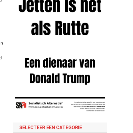
Er
p
en
d
s
SELECTEER EEN CATEGORIE