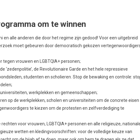
ankelijkheid voor vrouwen en LGBTQIA+ personen: volledige
ijken, alsmede uitgebreid, queer-inclusief onderwijs,
t anticonceptie en abortus;
huisvesting en sociale voorzieningen, ongeacht enige religieuze
 laat zien wie de echte zusters (en broeders) in deze strijd zijn: niet de
erwijl ze in hun eigen land de vrouwenrechten aanvallen, zoals onlangs
n op straat in Argentinië en Polen, in China en de VS die strijden voor
le minderheden was en is een instrument van verdeel-en-heers door de
taat die fundamentele rechten garandeert zoals de vrijheid van
ere minderheden moeten zelfbeschikkingsrecht hebben, tot en met het
len;
misch, politiek als sociaal vlak. In een nieuw Iran zullen de
innemen van de repressieve structuren van de moellahs. Religie wordt e
dersbeweging. Voor een uitbreiding van de beweging naar alle regio’s,
tische structuren voor coördinatie;
de politieke basis van het regime. Een volgende stap moet raken aan d