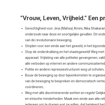
Voor volledige lichamelijke zelfbeschikking en onafh
echtscheidingsrechten, een einde aan gedwongen huwel
gezondheidszorg, met volledige rechten en toegang to
Toegang voor vrouwen en LGBTQIA+ personen tot jobs, 
invloed. De strijd voor deze rechten is internationaal en
machthebbers die doen alsof ze ‘voor vrouwen’ staan t
in de VS is gebeurd. Onze bondgenoten zijn de miljoene
vrouwen- en LGBTQIA+-rechten;
De onderdrukking van etnische, religieuze en nationa
elites in Iran. Wij komen op voor een multi-etnische s
taalgebruik, cultuur enz. Het Koerdische volk en and
recht op afscheiding van de Iraanse staat als zij dat wil
Een einde aan de macht van de moellahs, zowel op econo
democratische structuren van de revolutie de plaats 
privé-aangelegenheid;
Voor eenheid van studenten en scholieren met de arbei
wijken en werkplekken en voor de opbouw van democra
De massademonstraties zijn enorm en ondermijnen in 