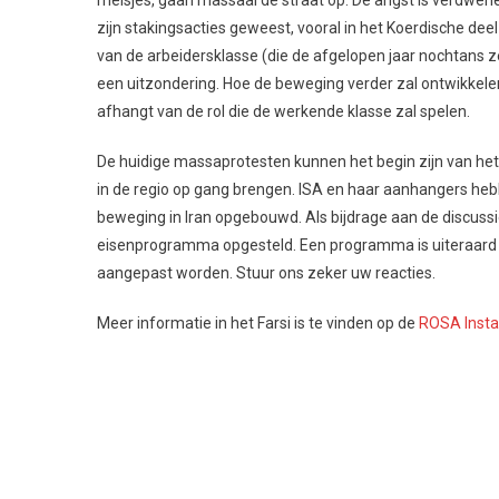
meisjes, gaan massaal de straat op. De angst is verdwenen
zijn stakingsacties geweest, vooral in het Koerdische deel
van de arbeidersklasse (die de afgelopen jaar nochtans 
een uitzondering. Hoe de beweging verder zal ontwikkele
afhangt van de rol die de werkende klasse zal spelen.
De huidige massaprotesten kunnen het begin zijn van het
in de regio op gang brengen. ISA en haar aanhangers hebben
beweging in Iran opgebouwd. Als bijdrage aan de discuss
eisenprogramma opgesteld. Een programma is uiteraard i
aangepast worden. Stuur ons zeker uw reacties.
Meer informatie in het Farsi is te vinden op de
ROSA Inst
“Vrouw, Leven, Vrijheid.” Een
Gerechtigheid voor Jina (Mahsa) Amini, Nika Shakarami
onderzoek naar deze en soortgelijke gevallen. Dit 