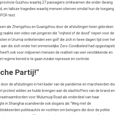
e provincie Guizhou waarbij 27 passagiers omkwamen die onder dwang
, en talloze tragedies waarbij mensen stierven omdat hun de toegang
 PCR-test.
sen als Zhengzhou en Guangzhou door de afsluitingen heen gebroken
 raakte een video van jongeren die “vrijheid of de dood” riepen voor de
esten in Urumqi ontketenden een golf die zich in twee dagen tijd over he
 aan die zich onder het onmenselijke Zero-Covidbeleid had opgestapeld
g heeft ook voor miljoenen mensen de realiteit van een verstikkende en
het regime bereid is te gaan inzake repressie en controle.
he Partij!”
door de afsluitingen in het kader van de pandemie en marcheerden do
 protest wilden ze hulde brengen aan de slachtoffers van de brand en
e straatnaamborden voor Wulumuqi Road als onderdeel van haar
te in Shanghai scandeerde ook slogans als “Weg met de
blokkeerden politieauto’s en vochten om betogers die door de politie