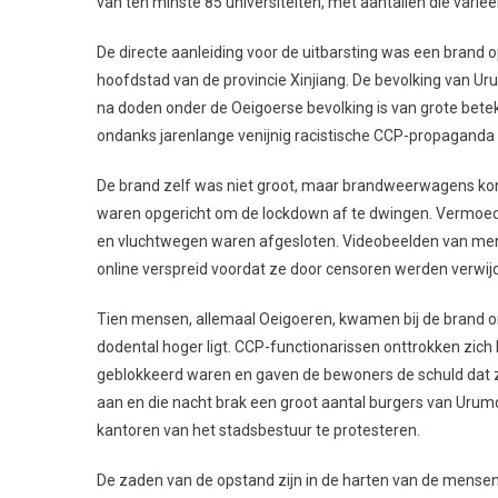
van ten minste 85 universiteiten, met aantallen die varie
De directe aanleiding voor de uitbarsting was een brand 
hoofdstad van de provincie Xinjiang. De bevolking van U
na doden onder de Oeigoerse bevolking is van grote bete
ondanks jarenlange venijnig racistische CCP-propaganda d
De brand zelf was niet groot, maar brandweerwagens kond
waren opgericht om de lockdown af te dwingen. Vermoed
en vluchtwegen waren afgesloten. Videobeelden van me
online verspreid voordat ze door censoren werden verwij
Tien mensen, allemaal Oeigoeren, kwamen bij de brand o
dodental hoger ligt. CCP-functionarissen onttrokken zich
geblokkeerd waren en gaven de bewoners de schuld dat z
aan en die nacht brak een groot aantal burgers van Urumq
kantoren van het stadsbestuur te protesteren.
De zaden van de opstand zijn in de harten van de mense