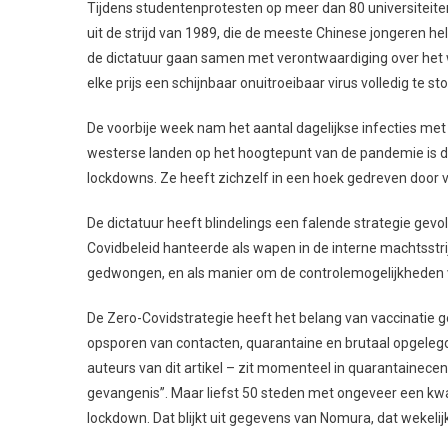
Tijdens studentenprotesten op meer dan 80 universiteiten 
uit de strijd van 1989, die de meeste Chinese jongeren h
de dictatuur gaan samen met verontwaardiging over het
elke prijs een schijnbaar onuitroeibaar virus volledig te st
De voorbije week nam het aantal dagelijkse infecties met 
westerse landen op het hoogtepunt van de pandemie is di
lockdowns. Ze heeft zichzelf in een hoek gedreven door vo
De dictatuur heeft blindelings een falende strategie gevolg
Covidbeleid hanteerde als wapen in de interne machtsstrij
gedwongen, en als manier om de controlemogelijkheden v
De Zero-Covidstrategie heeft het belang van vaccinatie 
opsporen van contacten, quarantaine en brutaal opgeleg
auteurs van dit artikel – zit momenteel in quarantainec
gevangenis”. Maar liefst 50 steden met ongeveer een k
lockdown. Dat blijkt uit gegevens van Nomura, dat wekeli