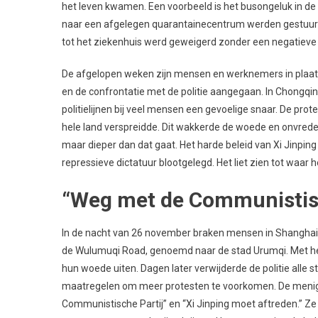
het leven kwamen. Een voorbeeld is het busongeluk in d
naar een afgelegen quarantainecentrum werden gestuurd
tot het ziekenhuis werd geweigerd zonder een negatieve
De afgelopen weken zijn mensen en werknemers in plaat
en de confrontatie met de politie aangegaan. In Chongqing
politielijnen bij veel mensen een gevoelige snaar. De prot
hele land verspreidde. Dit wakkerde de woede en onvrede
maar dieper dan dat gaat. Het harde beleid van Xi Jinpin
repressieve dictatuur blootgelegd. Het liet zien tot waar 
“Weg met de Communistisc
In de nacht van 26 november braken mensen in Shanghai 
de Wulumuqi Road, genoemd naar de stad Urumqi. Met het
hun woede uiten. Dagen later verwijderde de politie all
maatregelen om meer protesten te voorkomen. De menig
Communistische Partij” en “Xi Jinping moet aftreden.” Ze 