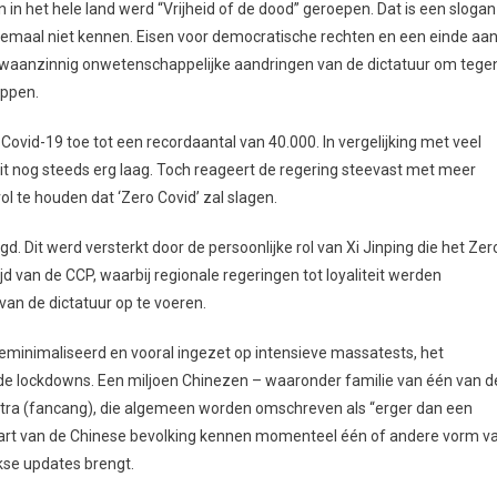
in het hele land werd “Vrijheid of de dood” geroepen. Dat is een slogan
elemaal niet kennen. Eisen voor democratische rechten en een einde aa
 waanzinnig onwetenschappelijke aandringen van de dictatuur om tege
oppen.
Covid-19 toe tot een recordaantal van 40.000. In vergelijking met veel
t nog steeds erg laag. Toch reageert de regering steevast met meer
l te houden dat ‘Zero Covid’ zal slagen.
d. Dit werd versterkt door de persoonlijke rol van Xi Jinping die het Zer
d van de CCP, waarbij regionale regeringen tot loyaliteit werden
an de dictatuur op te voeren.
geminimaliseerd en vooral ingezet op intensieve massatests, het
de lockdowns. Een miljoen Chinezen – waaronder familie van één van d
entra (fancang), die algemeen worden omschreven als “erger dan een
wart van de Chinese bevolking kennen momenteel één of andere vorm v
jkse updates brengt.