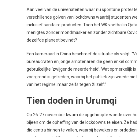
Aan veel van de universiteiten waar nu spontane protest
verschillende golven van lockdowns waarbij studenten we
inclusief sanitaire producten. Toen het WK voetbal in Qata
menigtes zonder mondmasker en zonder zichtbare Covid-
dezelfde planeet bevindt?
Een kameraad in China beschreef de situatie als volgt: “Va
bureaucraten en jonge ambtenaren die geen enkel commen
gebruikelijke ‘zwijgende meerderheid’. Wat opmerkelijk i
voorgrond is getreden, waarbij het publiek zijn woede nie
van het regime, maar zelfs tegen Xi zelf.”
Tien doden in Urumqi
Op 26-27 november kwam de opgehoopte woede over het Z
bijeen om de opheffing van de lockdowns te eisen. Ze ha
die centra binnen te vallen, waarbij bewakers en orded