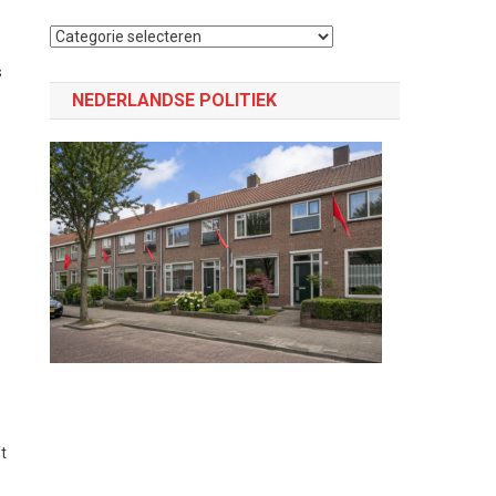
e
Selecteer
een
s
categorie
NEDERLANDSE POLITIEK
t