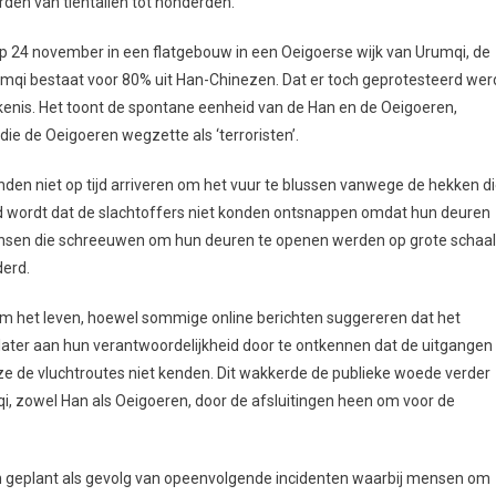
erden van tientallen tot honderden.
op 24 november in een flatgebouw in een Oeigoerse wijk van Urumqi, de
rumqi bestaat voor 80% uit Han-Chinezen. Dat er toch geprotesteerd wer
kenis. Het toont de spontane eenheid van de Han en de Oeigoeren,
ie de Oeigoeren wegzette als ‘terroristen’.
en niet op tijd arriveren om het vuur te blussen vanwege de hekken d
 wordt dat de slachtoffers niet konden ontsnappen omdat hun deuren
nsen die schreeuwen om hun deuren te openen werden op grote schaal
derd.
m het leven, hoewel sommige online berichten suggereren dat het
 later aan hun verantwoordelijkheid door te ontkennen dat de uitgangen
e de vluchtroutes niet kenden. Dit wakkerde de publieke woede verder
i, zowel Han als Oeigoeren, door de afsluitingen heen om voor de
n geplant als gevolg van opeenvolgende incidenten waarbij mensen om