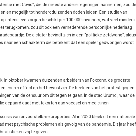
xistentie met Covid”, die de meeste andere regeringen aannemen, zou d
en en mogelijk tot honderdduizenden doden leiden. Een studie van
 op intensieve zorgen beschikt per 100.000 inwoners, wat veel minder i
 moet terugkomen, zou dit ook een vernederende persoonlijke nederlaag
radepaardje. De dictator bevindt zich in een “politieke zetdwang”, aldus
es naar een schaakterm die betekent dat een speler gedwongen wordt
ijk. In oktober kwamen duizenden arbeiders van Foxconn, de grootste
 een enorm effect op het bewustzijn. De beelden van het protest gingen
ingen van de censuur om dit tegen te gaan. In de stad Urumqi, waar de
 die gepaard gaat met tekorten aan voedsel en medicijnen.
isis van onvoorstelbare proporties. Al in 2020 bleek uit een nationale
d met psychische problemen als gevolg van de pandemie. Dit jaar heef
atistieken vrij te geven.