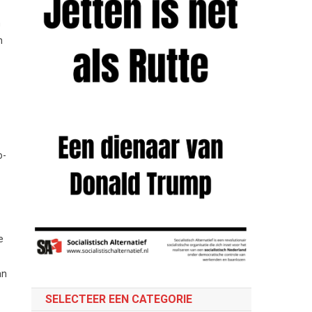
n
n
o-
e
an
SELECTEER EEN CATEGORIE