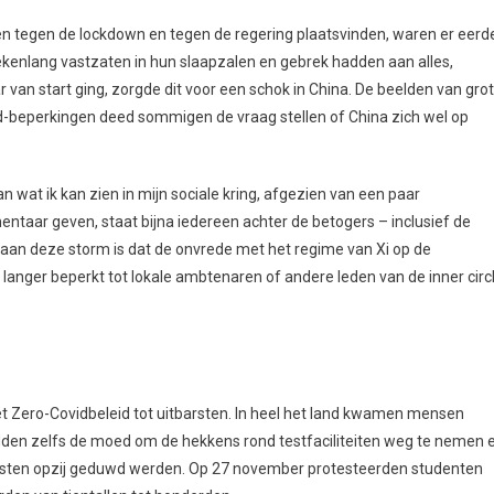
en tegen de lockdown en tegen de regering plaatsvinden, waren er eerd
kenlang vastzaten in hun slaapzalen en gebrek hadden aan alles,
r van start ging, zorgde dit voor een schok in China. De beelden van gro
beperkingen deed sommigen de vraag stellen of China zich wel op
n wat ik kan zien in mijn sociale kring, afgezien van een paar
taar geven, staat bijna iedereen achter de betogers – inclusief de
s aan deze storm is dat de onvrede met het regime van Xi op de
t langer beperkt tot lokale ambtenaren of andere leden van de inner circ
ero-Covidbeleid tot uitbarsten. In heel het land kwamen mensen
dden zelfs de moed om de hekkens rond testfaciliteiten weg te nemen 
iensten opzij geduwd werden. Op 27 november protesteerden studenten