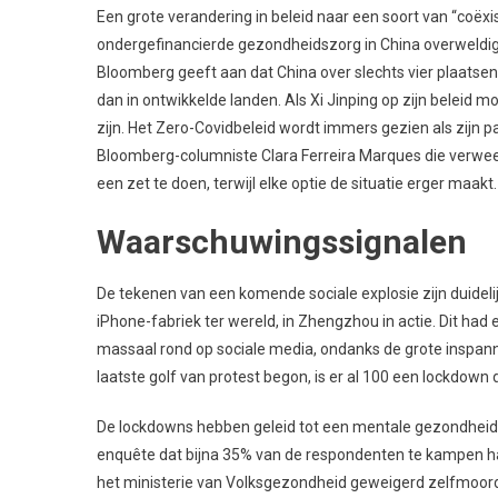
Een grote verandering in beleid naar een soort van “coë
ondergefinancierde gezondheidszorg in China overweldig
Bloomberg geeft aan dat China over slechts vier plaatsen
dan in ontwikkelde landen. Als Xi Jinping op zijn beleid
zijn. Het Zero-Covidbeleid wordt immers gezien als zijn pa
Bloomberg-columniste Clara Ferreira Marques die verwe
een zet te doen, terwijl elke optie de situatie erger maakt.
Waarschuwingssignalen
De tekenen van een komende sociale explosie zijn duidel
iPhone-fabriek ter wereld, in Zhengzhou in actie. Dit had
massaal rond op sociale media, ondanks de grote inspann
laatste golf van protest begon, is er al 100 een lockdown
De lockdowns hebben geleid tot een mentale gezondheidscr
enquête dat bijna 35% van de respondenten te kampen ha
het ministerie van Volksgezondheid geweigerd zelfmoordst