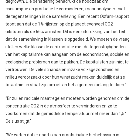
degrowth. Die benadering benadrukt de noodzaak om
consumptie en productie te verminderen, maar analyseert niet
de tegenstellingen in de samenleving. Een recent Oxfam-rapport
toont aan dat de 1% rijksten op de planeet evenveel CO2
uitstoten als de 66% armsten. Dit is een uitdrukking van het feit
dat de samenleving in klassen is opgedeeld. We moeten de vraag
stellen welke klasse de confrontatie met de tegenstrijdigheden
van het kapitalisme kan aangaan om de economische, sociale en
ecologische problemen aan te pakken. De kapitalisten zijn niet te
vertrouwen. De vele schandalen inzake volksgezondheid en
milieu veroorzaakt door hun winstzucht maken duidelijk dat ze
totaal niet in staat zijn om iets in het algemeen belang te doen.”
“Er zullen radicale maatregelen moeten worden genomen om de
concentratie CO2 in de atmosfeer te verminderen en zo te
voorkomen dat de gemiddelde temperatuur met meer dan 1,5°
Celsius stijgt.”
“We weten dat er nood is aan grootschalige herbebossing in