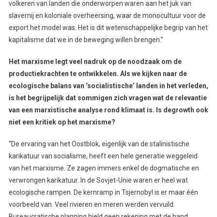
volkeren van landen die onderworpen waren aan het juk van
slavernij en koloniale overheersing, waar de monocultuur voor de
export het model was. Het is dit wetenschappelijke begrip van het
kapitalisme dat we in de beweging willen brengen.”
Het marxisme legt veel nadruk op de noodzaak om de
productiekrachten te ontwikkelen. Als we kijken naar de
ecologische balans van ‘socialistische’ landen in het verleden,
is het begrijpelijk dat sommigen zich vragen wat de relevantie
van een marxistische analyse rond klimaat is. Is degrowth ook
niet een kritiek op het marxisme?
“De ervaring van het Oostblok, eigenlijk van de stalinistische
karikatuur van socialisme, heeft een hele generatie weggeleid
van het marxisme. Ze zagen immers enkel de dogmatische en
verwrongen karikatuur. In de Sovjet-Unie waren er heel wat
ecologische rampen. De kernramp in Tsjernobyl is er maar één
voorbeeld van. Veel rivieren en meren werden vervuild.
Bureaucratische planning hield geen rekening met de band