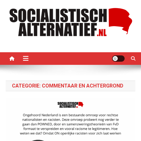
Ga
naar
de
inhoud
Socialistisch Alternatief –
Nederlandse sectie van het PRMI
PRMI
CATEGORIE:
COMMENTAAR EN ACHTERGROND