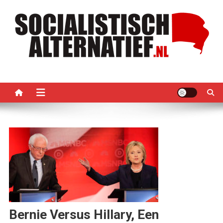
Ga
naar
de
inhoud
Socialistisch Alternatief –
Nederlandse sectie van het PRMI
PRMI
Bernie Versus Hillary, Een