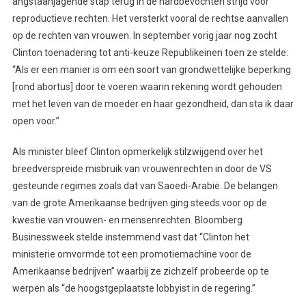
angstaanjagende stap terug in de hardbevochten strijd voor
reproductieve rechten. Het versterkt vooral de rechtse aanvallen
op de rechten van vrouwen. In september vorig jaar nog zocht
Clinton toenadering tot anti-keuze Republikeinen toen ze stelde:
“Als er een manier is om een soort van grondwettelijke beperking
[rond abortus] door te voeren waarin rekening wordt gehouden
met het leven van de moeder en haar gezondheid, dan sta ik daar
open voor.”
Als minister bleef Clinton opmerkelijk stilzwijgend over het
breedverspreide misbruik van vrouwenrechten in door de VS
gesteunde regimes zoals dat van Saoedi-Arabië. De belangen
van de grote Amerikaanse bedrijven ging steeds voor op de
kwestie van vrouwen- en mensenrechten. Bloomberg
Businessweek stelde instemmend vast dat “Clinton het
ministerie omvormde tot een promotiemachine voor de
Amerikaanse bedrijven” waarbij ze zichzelf probeerde op te
werpen als “de hoogstgeplaatste lobbyist in de regering.”