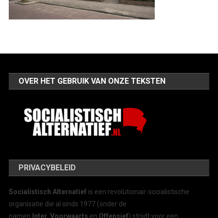
OVER HET GEBRUIK VAN ONZE TEKSTEN
PRIVACYBELEID
Socialistisch Alternatief
is een revolutionair-socialistische
organisatie die al sinds 1977 (onder de
namen
Inter, Voorwaarts
en
Offensief
) strijdt voor een