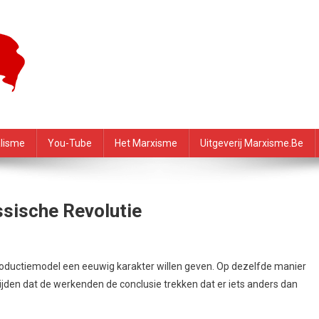
f – PRMI
alisme
You-Tube
Het Marxisme
Uitgeverij Marxisme.be
sische Revolutie
roductiemodel een eeuwig karakter willen geven. Op dezelfde manier
jden dat de werkenden de conclusie trekken dat er iets anders dan