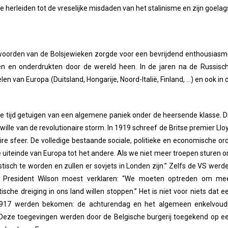
herleiden tot de vreselijke misdaden van het stalinisme en zijn goelag
woorden van de Bolsjewieken zorgde voor een bevrijdend enthousiasm
den en onderdrukten door de wereld heen. In de jaren na de Russisc
len van Europa (Duitsland, Hongarije, Noord-Italië, Finland, …) en ook in 
 die tijd getuigen van een algemene paniek onder de heersende klasse. D
ille van de revolutionaire storm. In 1919 schreef de Britse premier Llo
ire sfeer. De volledige bestaande sociale, politieke en economische or
e uiteinde van Europa tot het andere. Als we niet meer troepen sturen 
istisch te worden en zullen er sovjets in Londen zijn.” Zelfs de VS werd
n. President Wilson moest verklaren: “We moeten optreden om me
che dreiging in ons land willen stoppen.” Het is niet voor niets dat e
a 1917 werden bekomen: de achturendag en het algemeen enkelvoud
eze toegevingen werden door de Belgische burgerij toegekend op e