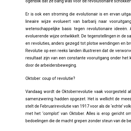
ogenblik dat ze bang was voor de revolutionaire schokke
Er is ook een stroming die evolutionair is en ervan uit
lineaire wijze evolueert van barbarij naar vooruitg
wetenschappelijke basis tegen revolutionaire ideeën
evoluerende wijze ontwikkelt. De tegenstellingen in de sa
en revoluties, anders gezegd tot plotse wendingen en b
Revolutie op een reeks landen illustreren dat de verwor
resultaat zijn van een constante vooruitgang onder het
door de arbeidersbeweging.
Oktober: coup of revolutie?
Vandaag wordt de Oktoberrevolutie vaak voorgesteld al
samenzwering hadden opgezet. Het is wellicht de meest
stelt de Februarirevolutie van 1917 voor als de ‘echte’ v
met het ‘complot’ van Oktober. Alles is erop gericht 
bedoelingen die de macht grepen zonder steun van de be