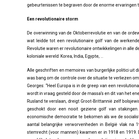
gebeurtenissen te begraven door de enorme ervaringen te 
Een revolutionaire storm
De overwinning van de Oktoberrevolutie en van de orde
wat leidde tot een revolutionaire golf van de werken
Revolutie waren er revolutionaire ontwikkelingen in alle de
koloniale wereld: Korea, India, Egypte, …
Alle geschriften en memoires van burgerlijke politici uit
was bang om de controle over de situatie te verliezen omw
Georges: “Heel Europa is in de greep van een revolutiona
wordt in vraag gesteld door de massa’s en dit van het en
Rusland te verslaan, dreigt Groot-Brittannië zelf bolsjew
geschokt door een nooit geziene golf van stakinge
economische democratie te bekomen als we de socialistis
aantal belangrijke verworvenheden in België vlak n
stemrecht (voor mannen) kwamen er in 1918 en 1919. D