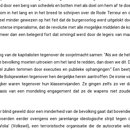
gd door een berg van schedels en botten met als doel om hem af te do
d om in het lang en in het breed te schrijven over de Rode Terreur en 
el minder gewezen op het feit dat de burgeroorlog werd uitgelokt do
sterse imperialisme, dat de revolutie met alle mogelijke middelen de k
l meer dan een belegerd fort dat omringd werd door de legers van ma
ing van de kapitalisten tegenover de sovjetmacht samen: “Als we de hel
 bevolking moeten uitroeien om het land te redden, dan doen we dit. 
el zullen temmen door executies en publieke ophangingen.” Een beet
de Bolsjewieken tegenover hen dergelijke heren aantroffen. De ironie v
lijker waren tegenover hun klassenvijanden. Ze gingen zelfs zo ver d
p basis van een mondeling engagement dat ze de wapens niet zoud
ver blind geweld door een minderheid van de bevolking gaat dat bovendi
voerden eerder overigens een jarenlange ideologische strijd tegen 
lia’ (Volkswil), een terroristische organisatie die de autocratie wil