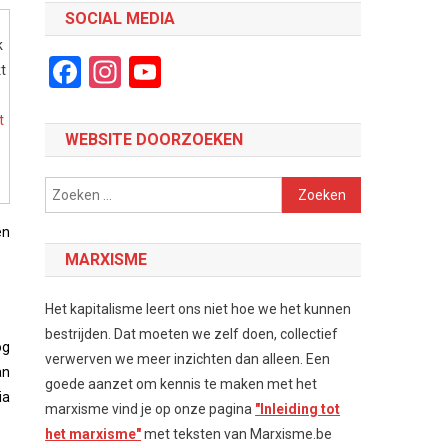
SOCIAL MEDIA
k
Facebook
Instagram
YouTube
t
Channel
t
WEBSITE DOORZOEKEN
Zoeken
naar:
en
MARXISME
Het kapitalisme leert ons niet hoe we het kunnen
bestrijden. Dat moeten we zelf doen, collectief
og
verwerven we meer inzichten dan alleen. Een
an
goede aanzet om kennis te maken met het
ia
marxisme vind je op onze pagina
"Inleiding tot
het marxisme"
met teksten van Marxisme.be