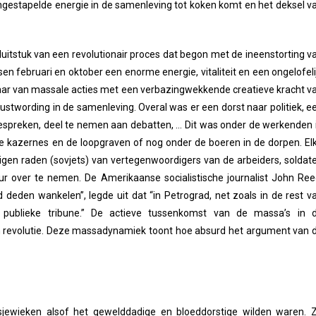
eengestapelde energie in de samenleving tot koken komt en het deksel v
sluitstuk van een revolutionair proces dat begon met de ineenstorting v
ssen februari en oktober een enorme energie, vitaliteit en een ongelofeli
jaar van massale acties met een verbazingwekkende creatieve kracht v
ustwording in de samenleving. Overal was er een dorst naar politiek, e
bespreken, deel te nemen aan debatten, … Dit was onder de werkenden 
de kazernes en de loopgraven of nog onder de boeren in de dorpen. El
de eigen raden (sovjets) van vertegenwoordigers van de arbeiders, soldat
ur over te nemen. De Amerikaanse socialistische journalist John Ree
deden wankelen”, legde uit dat “in Petrograd, net zoals in de rest v
publieke tribune.” De actieve tussenkomst van de massa’s in 
n revolutie. Deze massadynamiek toont hoe absurd het argument van 
jewieken alsof het gewelddadige en bloeddorstige wilden waren. 