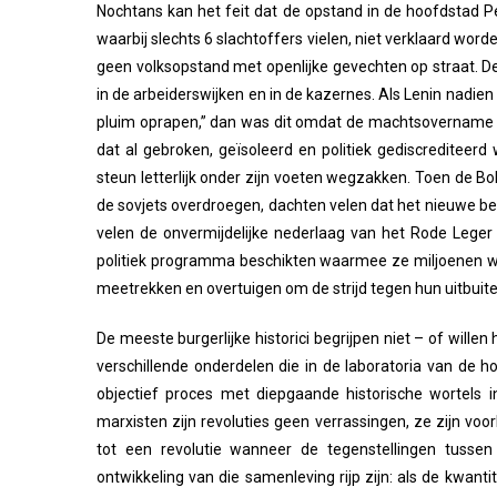
Nochtans kan het feit dat de opstand in de hoofdstad P
waarbij slechts 6 slachtoffers vielen, niet verklaard wor
geen volksopstand met openlijke gevechten op straat. 
in de arbeiderswijken en in de kazernes. Als Lenin nadi
pluim oprapen,” dan was dit omdat de machtsovername o
dat al gebroken, geïsoleerd en politiek gediscrediteerd
steun letterlijk onder zijn voeten wegzakken. Toen de B
de sovjets overdroegen, dachten velen dat het nieuwe b
velen de onvermijdelijke nederlaag van het Rode Leger
politiek programma beschikten waarmee ze miljoenen w
meetrekken en overtuigen om de strijd tegen hun uitbuite
De meeste burgerlijke historici begrijpen niet – of willen
verschillende onderdelen die in de laboratoria van de 
objectief proces met diepgaande historische wortels i
marxisten zijn revoluties geen verrassingen, ze zijn voo
tot een revolutie wanneer de tegenstellingen tusse
ontwikkeling van die samenleving rijp zijn: als de kwant