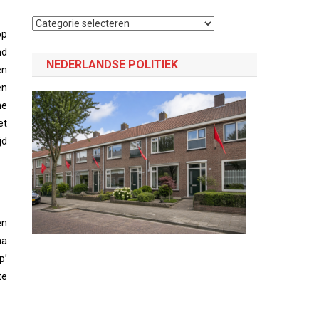
Selecteer
op
een
md
categorie
NEDERLANDSE POLITIEK
en
en
he
et
jd
en
ma
p’
te