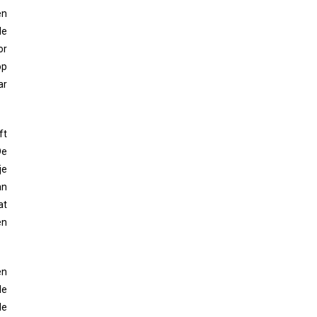
en
de
or
op
ar
ft
De
je
an
at
en
en
de
de