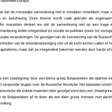
n doorheen Europa.
gaat dat de menselijke samenleving niet in schokken ontwikkelt, maar 
ang en beschaving. Deze theorie wordt vaak gebruikt als zogenaa
. Als marxisten denken we dat de samenleving niet op een trage 
menleving leiden integendeel tot sociale en politieke crises, tot oorlog
ruuske veranderingen. De gevolgen van de overwinning van de Russisc
venheden van de arbeidersbeweging niet uit de lucht komen vallen of h
 kapitalisme, maar dat ze integendeel bekomen werden door harde stri
s een staatsgreep door een kleine groep Bolsjewieken die daartoe e
 verspreide leugen over de Russische Revolutie. Het klassieke sche
olksrevolutie die enkele maanden later gevolgd werd door een ‘staatsgree
om de Bolsjewieken af te doen als een klein groep mensen met slech
volking.