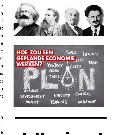
he
en
et
et
en
de
De
er
en
is
ot
en
nt
an
ar
ie