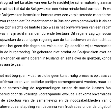
etrograd het karakter van een korte nachtelijke schermutseling aann
den uit het feit dat de Bolsjewieken een kleine minderheid vormden. Er w
De Bolsjewieken beschikten immers over een verpletterende meerderhe
en zou zeggen dat “de macht nemen in Rusland even gemakkelijk is als e
p zich slechts de laatste stap was in het omverwerpen van een regi
 was in zijn acht maanden durende bestaan. Dit regime zag zijn socia
olsjewieken de voorlopige regering aan de kant schoven en de macht a
ewind het geen drie dagen zou volhouden. Op dezelfde wijze voorspeld
 in de burgeroorlog. Dit gebeurde niet omdat de Bolsjewieken over e
erkenden en arme boeren in Rusland, en zelfs over de grenzen, kond
rs aan te gaan.
 het niet begrijpen – dat revolutie geen kunstmatig proces is op basis v
hoofdkwartieren van politieke partijen samengebracht worden, maar e
n de samenleving: de tegenstellingen tussen de sociale klassen. Vo
rbereid door de volledige voorafgaande evolutie. Het komt onvermijdeli
n de structuur van de samenleving en de noodzakelijkheden van 
itatieve opeenstapeling van decennia van frustraties onder de uitgebui