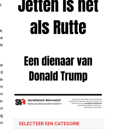
s.
e,
he
de
ie
yd
de
om
en
er
en
ig
en
SELECTEER EEN CATEGORIE