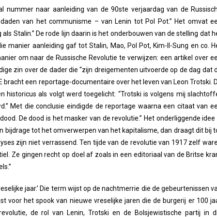
iaal nummer naar aanleiding van de 90ste verjaardag van de Russisc
isdaden van het communisme – van Lenin tot Pol Pot.” Het omvat e
als Stalin.” De rode lijn daarin is het onderbouwen van de stelling dat h
e manier aanleiding gaf tot Stalin, Mao, Pol Pot, Kim-Il-Sung en co. H
manier om naar de Russische Revolutie te verwijzen: een artikel over e
ldige zin over de dader die “zijn dreigementen uitvoerde op de dag dat 
E bracht een reportage-documentaire over het leven van Leon Trotski. 
historicus als volgt werd toegelicht: “Trotski is volgens mij slachtoff
.” Met die conclusie eindigde de reportage waarna een citaat van e
 dood. De dood is het masker van de revolutie.” Het onderliggende idee 
zijn bijdrage tot het omverwerpen van het kapitalisme, dan draagt dit bij t
yses zijn niet verrassend. Ten tijde van de revolutie van 1917 zelf war
el. Ze gingen recht op doel af zoals in een editoriaal van de Britse kra
ls.”
selijke jaar.’ Die term wijst op de nachtmerrie die de gebeurtenissen v
 voor het spook van nieuwe vreselijke jaren die de burgerij er 100 ja
olutie, de rol van Lenin, Trotski en de Bolsjewistische partij in d