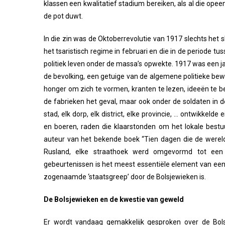
klassen een kwalitatief stadium bereiken, als al die op
de pot duwt.
In die zin was de Oktoberrevolutie van 1917 slechts het 
het tsaristisch regime in februari en die in de periode tu
politiek leven onder de massa’s opwekte. 1917 was een 
de bevolking, een getuige van de algemene politieke bew
honger om zich te vormen, kranten te lezen, ideeën te 
de fabrieken het geval, maar ook onder de soldaten in 
stad, elk dorp, elk district, elke provincie, … ontwikkel
en boeren, raden die klaarstonden om het lokale bestu
auteur van het bekende boek “Tien dagen die de wereld 
Rusland, elke straathoek werd omgevormd tot een 
gebeurtenissen is het meest essentiële element van ee
zogenaamde ‘staatsgreep’ door de Bolsjewieken is.
De Bolsjewieken en de kwestie van geweld
Er wordt vandaag gemakkelijk gesproken over de Bols