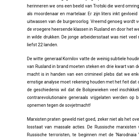
herinneren we ons een beeld van Trotski die werd omrin
als moordenaar en martelaar. Er zijn liters inkt gevloei
uitwassen van de burgeroorlog. Vreemd genoeg wordt ve
de vroegere heersende klassen in Rusland en door het we
in wilde drukken. De jonge arbeidersstaat was niet vee
liefst 22 landen.
De witte generaal Kornilov vatte de weinig subtiele houd
van Rusland in brand moeten steken en drie kwart van de
macht is in handen van een crimineel plebs dat we enk
ernstige analyse moet rekening houden met het feit dat 
de geschiedenis wil dat de Bolsjewieken veel inschikke
contrarevolutionaire generaals vrijgelaten werden o
opnemen tegen de sovjetmacht!
Marxisten praten geweld niet goed, zeker niet als het o
losstaat van massale acties. De Russische marxisten 
Russische terroristen, te beginnen met de ‘Narodnaia Vo