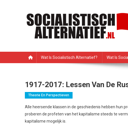
Ga
naar
de
inhoud
Socialistisch Alternatie
Nederlandse sectie van het PRMI
Wat Is Socialistisch Alternatief?
Wat Is Soci
1917-2017: Lessen Van De Rus
Theorie En Perspectieven
Alle heersende klassen in de geschiedenis hebben hun p
proberen de profeten van het kapitalisme steeds te vermi
kapitalisme mogelijk is.