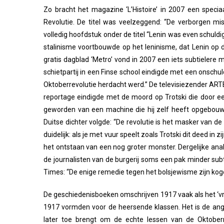
Zo bracht het magazine ‘L’Histoire’ in 2007 een spec
Revolutie. De titel was veelzeggend: “De verborgen m
volledig hoofdstuk onder de titel “Lenin was even schuldig 
stalinisme voortbouwde op het leninisme, dat Lenin op di
gratis dagblad ‘Metro’ vond in 2007 een iets subtielere 
schietpartij in een Finse school eindigde met een onschu
Oktoberrevolutie herdacht werd.” De televisiezender ART
reportage eindigde met de moord op Trotski die door een 
geworden van een machine die hij zelf heeft opgebouwd
Duitse dichter volgde: “De revolutie is het masker van de
duidelijk: als je met vuur speelt zoals Trotski dit deed in 
het ontstaan van een nog groter monster. Dergelijke anal
de journalisten van de burgerij soms een pak minder subti
Times: “De enige remedie tegen het bolsjewisme zijn koge
De geschiedenisboeken omschrijven 1917 vaak als het ‘vre
1917 vormden voor de heersende klassen. Het is de angst
later toe brengt om de echte lessen van de Oktoberrev