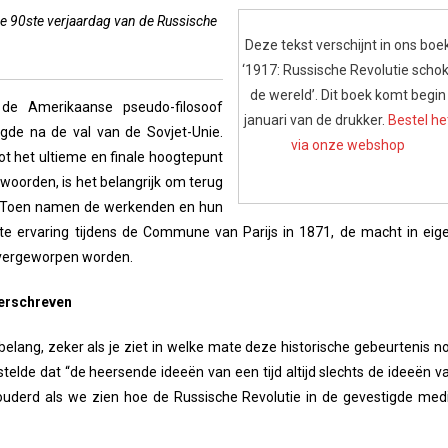
e 90ste verjaardag van de Russische
Deze tekst verschijnt in ons boe
‘1917: Russische Revolutie schok
de wereld’. Dit boek komt begin
 de Amerikaanse pseudo-filosoof
januari van de drukker.
Bestel he
gde na de val van de Sovjet-Unie.
via onze webshop
tot het ultieme en finale hoogtepunt
woorden, is het belangrijk om terug
7. Toen namen de werkenden en hun
rte ervaring tijdens de Commune van Parijs in 1871, de macht in eig
mvergeworpen worden.
herschreven
belang, zeker als je ziet in welke mate deze historische gebeurtenis n
telde dat “de heersende ideeën van een tijd altijd slechts de ideeën v
erouderd als we zien hoe de Russische Revolutie in de gevestigde med