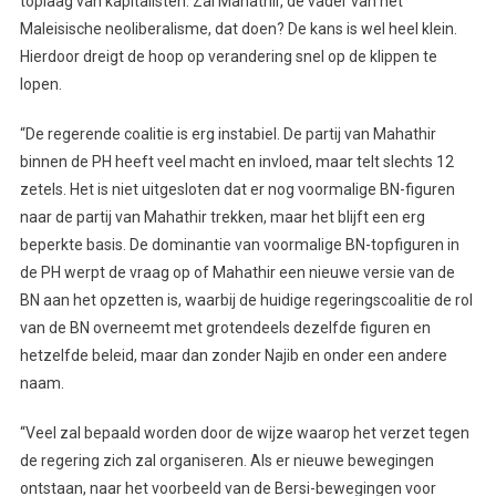
toplaag van kapitalisten. Zal Mahathir, de vader van het
Maleisische neoliberalisme, dat doen? De kans is wel heel klein.
Hierdoor dreigt de hoop op verandering snel op de klippen te
lopen.
“De regerende coalitie is erg instabiel. De partij van Mahathir
binnen de PH heeft veel macht en invloed, maar telt slechts 12
zetels. Het is niet uitgesloten dat er nog voormalige BN-figuren
naar de partij van Mahathir trekken, maar het blijft een erg
beperkte basis. De dominantie van voormalige BN-topfiguren in
de PH werpt de vraag op of Mahathir een nieuwe versie van de
BN aan het opzetten is, waarbij de huidige regeringscoalitie de rol
van de BN overneemt met grotendeels dezelfde figuren en
hetzelfde beleid, maar dan zonder Najib en onder een andere
naam.
“Veel zal bepaald worden door de wijze waarop het verzet tegen
de regering zich zal organiseren. Als er nieuwe bewegingen
ontstaan, naar het voorbeeld van de Bersi-bewegingen voor