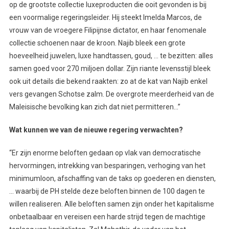
op de grootste collectie luxeproducten die ooit gevonden is bij
een voormalige regeringsleider. Hij steekt Imelda Marcos, de
vrouw van de vroegere Filipijnse dictator, en haar fenomenale
collectie schoenen naar de kroon. Najib bleek een grote
hoeveelheid juwelen, luxe handtassen, goud, … te bezitten: alles
samen goed voor 270 miljoen dollar. Zijn riante levensstijl bleek
ook uit details die bekend raakten: zo at de kat van Najib enkel
vers gevangen Schotse zalm. De overgrote meerderheid van de
Maleisische bevolking kan zich dat niet permitteren…”
Wat kunnen we van de nieuwe regering verwachten?
“Er zijn enorme beloften gedaan op vlak van democratische
hervormingen, intrekking van besparingen, verhoging van het
minimumloon, afschaffing van de taks op goederen en diensten,
… waarbij de PH stelde deze beloften binnen de 100 dagen te
willen realiseren. Alle beloften samen zijn onder het kapitalisme
onbetaalbaar en vereisen een harde strijd tegen de machtige