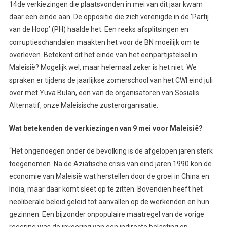
14de verkiezingen die plaatsvonden in mei van dit jaar kwam
daar een einde aan. De oppositie die zich verenigde in de ‘Partij
van de Hoop’ (PH) haalde het. Een reeks afsplitsingen en
corruptieschandalen maakten het voor de BN moeilijk om te
overleven. Betekent dit het einde van het eenpartijstelsel in
Maleisië? Mogelijk wel, maar helemaal zeker is het niet. We
spraken er tijdens de jaarlijkse zomerschool van het CWI eind juli
over met Yuva Bulan, een van de organisatoren van Sosialis
Alternatif, onze Maleisische zusterorganisatie.
Wat betekenden de verkiezingen van 9 mei voor Maleisië?
“Het ongenoegen onder de bevolking is de afgelopen jaren sterk
toegenomen. Na de Aziatische crisis van eind jaren 1990 kon de
economie van Maleisië wat herstellen door de groei in China en
India, maar daar komt sleet op te zitten. Bovendien heeft het
neoliberale beleid geleid tot aanvallen op de werkenden en hun
gezinnen. Een bijzonder onpopulaire maatregel van de vorige
regering was de invoering van een indirecte belasting op