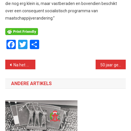
die nog erg klein is, maar vastberaden en bovendien beschikt
over een consequent socialistisch programma van
maatschappijverandering.”
Facebook
Twitter
Delen
Bericht
Na het verraad rond de Amazon-taks in Seattle
50 jaar geleden: ‘Praagse lente’ daagt het stalinisme uit
navigatie
ANDERE ARTIKELS