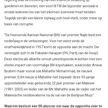
goederen en diensten, een soort BTW die bijzonder asociaal is
omdat iedereen los van het inkomen evenveel moet betalen.
Tegelijk verrijkt een kleine toplaag zich heel sterk, onder meer op
basis van corruptie.
“De heersende Barisan Nasional (BN) van premier Najib leed een
nederlaag in de verkiezingen. Voor het eerst sinds de
onafhankelijkheid in 1957 komt de oppositie aan de macht. Die
verenigde zich in de Pakatan Harapan (PH, Partij van de Hoop).
Deze electorale alliantie omvat uiteenlopende krachten met een
sterke impact van voormalige BN-kopstukken, waaronder Anwar
Ibrahim maar vooral ook Mahathir Mohammad, de nieuwe
premier. Echt nieuw is Mahathir niet bepaald: deze 93-jarige
oppositieleider was gedurende 22 jaar premier van Maleisië
(1981-2003) en leider van de BN. Mahathir was de vader van het
Maleisische neoliberalisme na de val van de Berlijnse Muur.”
Waarom besloot een 90-plusser om naar de oppositie over te