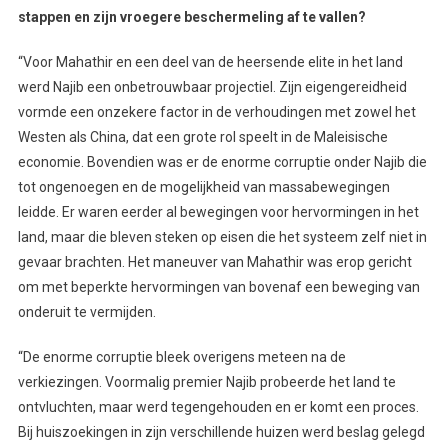
stappen en zijn vroegere beschermeling af te vallen?
“Voor Mahathir en een deel van de heersende elite in het land
werd Najib een onbetrouwbaar projectiel. Zijn eigengereidheid
vormde een onzekere factor in de verhoudingen met zowel het
Westen als China, dat een grote rol speelt in de Maleisische
economie. Bovendien was er de enorme corruptie onder Najib die
tot ongenoegen en de mogelijkheid van massabewegingen
leidde. Er waren eerder al bewegingen voor hervormingen in het
land, maar die bleven steken op eisen die het systeem zelf niet in
gevaar brachten. Het maneuver van Mahathir was erop gericht
om met beperkte hervormingen van bovenaf een beweging van
onderuit te vermijden.
“De enorme corruptie bleek overigens meteen na de
verkiezingen. Voormalig premier Najib probeerde het land te
ontvluchten, maar werd tegengehouden en er komt een proces.
Bij huiszoekingen in zijn verschillende huizen werd beslag gelegd