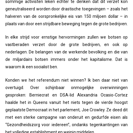
sommige activisten leken echter te denken dat dit verzet kon
geneutraliseerd worden door drastische toegevingen – zoals het
halveren van de oorspronkelijke eis van 150 miljoen dollar – in
plaats van door een strijdbare beweging tegen de grote bedrijven.
In elke strijd voor ernstige hervormingen zullen we botsen op
vastberaden verzet door de grote bedrijven, en ook op
nederlagen. De belangen van de werkende bevolking en die van
de miljardairs botsen immers onder het kapitalisme. Dat is
waarom ik een socialist ben.
Konden we het referendum niet winnen? Ik ben daar niet van
overtuigd. Over schijnbaar onmogelijke overwinningen
gesproken: Berniecrat en DSA-lid Alexandria Ocasio-Cortez
haalde het in Queens vanuit het niets tegen de vierde hoogst
geplaatste Democraat in het parlement, Joe Crowley. Ze deed dit
met een sterke campagne van onderuit en gedurfde eisen als
“Gezondheidszorg voor iedereen”, ondanks tegenkantingen van
het volledige establishment en weinig middelen.