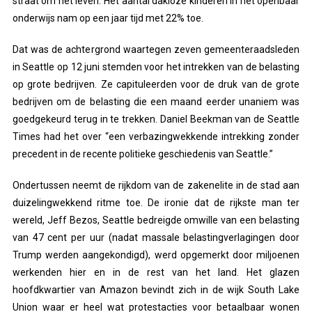
straat om het leven. Het aantal dakloze kinderen in het openbaar
onderwijs nam op een jaar tijd met 22% toe.
Dat was de achtergrond waartegen zeven gemeenteraadsleden
in Seattle op 12 juni stemden voor het intrekken van de belasting
op grote bedrijven. Ze capituleerden voor de druk van de grote
bedrijven om de belasting die een maand eerder unaniem was
goedgekeurd terug in te trekken. Daniel Beekman van de Seattle
Times had het over “een verbazingwekkende intrekking zonder
precedent in de recente politieke geschiedenis van Seattle.”
Ondertussen neemt de rijkdom van de zakenelite in de stad aan
duizelingwekkend ritme toe. De ironie dat de rijkste man ter
wereld, Jeff Bezos, Seattle bedreigde omwille van een belasting
van 47 cent per uur (nadat massale belastingverlagingen door
Trump werden aangekondigd), werd opgemerkt door miljoenen
werkenden hier en in de rest van het land. Het glazen
hoofdkwartier van Amazon bevindt zich in de wijk South Lake
Union waar er heel wat protestacties voor betaalbaar wonen