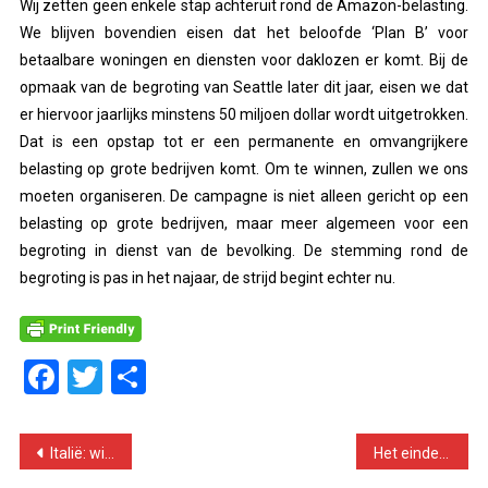
Wij zetten geen enkele stap achteruit rond de Amazon-belasting.
We blijven bovendien eisen dat het beloofde ‘Plan B’ voor
betaalbare woningen en diensten voor daklozen er komt. Bij de
opmaak van de begroting van Seattle later dit jaar, eisen we dat
er hiervoor jaarlijks minstens 50 miljoen dollar wordt uitgetrokken.
Dat is een opstap tot er een permanente en omvangrijkere
belasting op grote bedrijven komt. Om te winnen, zullen we ons
moeten organiseren. De campagne is niet alleen gericht op een
belasting op grote bedrijven, maar meer algemeen voor een
begroting in dienst van de bevolking. De stemming rond de
begroting is pas in het najaar, de strijd begint echter nu.
Facebook
Twitter
Delen
Bericht
Italië: winsthonger verantwoordelijk voor brugramp
Het einde van het eenpartijstelsel in Maleisië?