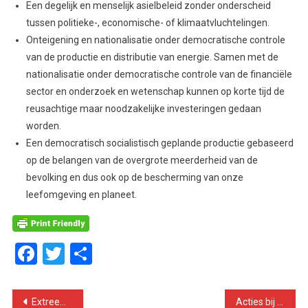
Een degelijk en menselijk asielbeleid zonder onderscheid
tussen politieke-, economische- of klimaatvluchtelingen.
Onteigening en nationalisatie onder democratische controle
van de productie en distributie van energie. Samen met de
nationalisatie onder democratische controle van de financiële
sector en onderzoek en wetenschap kunnen op korte tijd de
reusachtige maar noodzakelijke investeringen gedaan
worden.
Een democratisch socialistisch geplande productie gebaseerd
op de belangen van de overgrote meerderheid van de
bevolking en dus ook op de bescherming van onze
leefomgeving en planeet.
Facebook
Twitter
Delen
Bericht
Extreemrechts en rechts populisme gedijen onder aftakelend kapitalisme. Enkel de arbeidersbeweging kan hen stoppen!
Acties bij PostNL: interview met een postbezorger