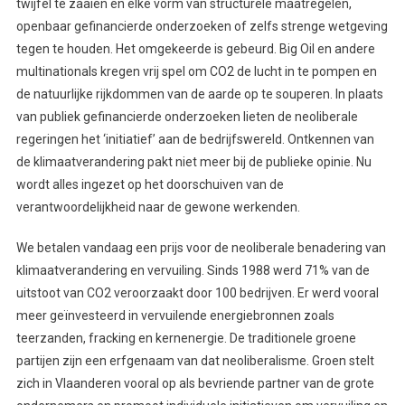
twijfel te zaaien en elke vorm van structurele maatregelen,
openbaar gefinancierde onderzoeken of zelfs strenge wetgeving
tegen te houden. Het omgekeerde is gebeurd. Big Oil en andere
multinationals kregen vrij spel om CO2 de lucht in te pompen en
de natuurlijke rijkdommen van de aarde op te souperen. In plaats
van publiek gefinancierde onderzoeken lieten de neoliberale
regeringen het ‘initiatief’ aan de bedrijfswereld. Ontkennen van
de klimaatverandering pakt niet meer bij de publieke opinie. Nu
wordt alles ingezet op het doorschuiven van de
verantwoordelijkheid naar de gewone werkenden.
We betalen vandaag een prijs voor de neoliberale benadering van
klimaatverandering en vervuiling. Sinds 1988 werd 71% van de
uitstoot van CO2 veroorzaakt door 100 bedrijven. Er werd vooral
meer geïnvesteerd in vervuilende energiebronnen zoals
teerzanden, fracking en kernenergie. De traditionele groene
partijen zijn een erfgenaam van dat neoliberalisme. Groen stelt
zich in Vlaanderen vooral op als bevriende partner van de grote