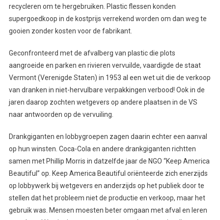
recycleren om te hergebruiken. Plastic flessen konden
supergoedkoop in de kostprijs verrekend worden om dan weg te
gooien zonder kosten voor de fabrikant.
Geconfronteerd met de afvalberg van plastic die plots
aangroeide en parken en rivieren vervuilde, vaardigde de staat
Vermont (Verenigde Staten) in 1953 al een wet uit die de verkoop
van dranken in niet-hervulbare verpakkingen verbood! Ook in de
jaren daarop zochten wetgevers op andere plaatsen in de VS
naar antwoorden op de vervuiling.
Drankgiganten en lobbygroepen zagen daarin echter een aanval
op hun winsten. Coca-Cola en andere drankgiganten richtten
samen met Phillip Morris in datzelfde jaar de NGO “Keep America
Beautiful” op. Keep America Beautiful oriënteerde zich enerzijds
op lobbywerk bij wetgevers en anderzijds op het publiek door te
stellen dat het probleem niet de productie en verkoop, maar het
gebruik was. Mensen moesten beter omgaan met afval en leren