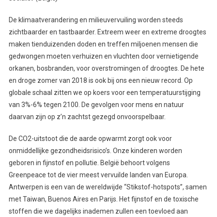
De klimaatverandering en milieuvervuiling worden steeds
zichtbaarder en tastbaarder. Extreem weer en extreme droogtes
maken tienduizenden doden en treffen miljoenen mensen die
gedwongen moeten verhuizen en vluchten door vernietigende
orkanen, bosbranden, voor overstromingen of droogtes. De hete
en droge zomer van 2018 is ook bij ons een nieuw record. Op
globale schaal zitten we op koers voor een temperatuurstijging
van 3%-6% tegen 2100. De gevolgen voor mens en natuur
daarvan zijn op z’n zachtst gezegd onvoorspelbaar.
De CO2-uitstoot die de aarde opwarmt zorgt ook voor
onmiddellijke gezondheidsrisico’s. Onze kinderen worden
geboren in fijnstof en pollutie. België behoort volgens
Greenpeace tot de vier meest vervuilde landen van Europa.
Antwerpen is een van de wereldwijde “Stikstof-hotspots”, samen
met Taiwan, Buenos Aires en Parijs. Het fijnstof en de toxische
stoffen die we dagelijks inademen zullen een toevloed aan