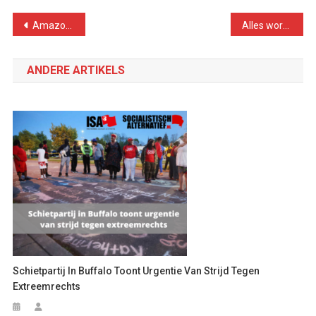
Bericht
Amazon dwong arbeiders om in pakhuis te blijven tijdens tornado
Alles wordt duurder, lonen stijgen niet
navigatie
ANDERE ARTIKELS
Schietpartij In Buffalo Toont Urgentie Van Strijd Tegen
Extreemrechts