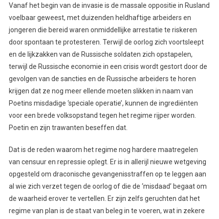
Vanaf het begin van de invasie is de massale oppositie in Rusland
voelbaar geweest, met duizenden heldhaftige arbeiders en
jongeren die bereid waren onmiddellijke arrestatie te riskeren
door spontaan te protesteren. Terwijl de oorlog zich voortsleept
en de lijkzakken van de Russische soldaten zich opstapelen,
terwijl de Russische economie in een crisis wordt gestort door de
gevolgen van de sancties en de Russische arbeiders te horen
krijgen dat ze nog meer ellende moeten slikken in naam van
Poetins misdadige ‘speciale operatie’, kunnen de ingrediënten
voor een brede volksopstand tegen het regime rijper worden.
Poetin en zijn trawanten beseffen dat.
Dat is de reden waarom het regime nog hardere maatregelen
van censuur en repressie oplegt. Er is in allerijl nieuwe wetgeving
opgesteld om draconische gevangenisstraffen op te leggen aan
al wie zich verzet tegen de oorlog of die de ‘misdaad’ begaat om
de waarheid erover te vertellen. Er zijn zelfs geruchten dat het
regime van plan is de staat van beleg in te voeren, wat in zekere