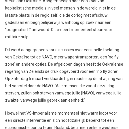
steun aan Oekraïne. Aangemoedigd door een koor van
kapitalistische media zijn veel mensen in de wereld, niet in de
laatste plaats in de regio zelf, die de oorlog met afschuw
gadeslaan en begrijpelijkerwijs wanhopig op zoek naar een
“pragmatisch” antwoord. Dit creëert momenteel steun voor
militaire hulp.
Dit werd aangegrepen voor discussies over een snelle toelating
van Oekraïne tot de NAVO, meer wapentransporten, een ‘no fly
zone’ en andere opties. De afgelopen dagen heeft de Oekraïense
regering van Zelenski de druk opgevoerd voor een ‘no fly zone’.
Op zaterdag 5 maart verklaarde hij, in reactie op de afwijzing van
het voorstel door de NAVO: “Alle mensen die vanaf deze dag
sterven, zullen ook sterven vanwege jullie [NAVO], vanwege jullie
zwakte, vanwege jullie gebrek aan eenheid.”
Hoewel het VS-imperialisme momenteel niet warm loopt voor
een directe interventie en zich hoofdzakelijk beperkt tot een
economische oorlog tegen Rusland, beginnen enkele westerse