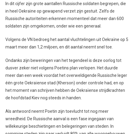
In dit cijfer zijn grote aantallen Russische soldaten begrepen, die
in heel Oekraïne op gewapend verzet zijn gestuit. Zelfs de
Russische autoriteiten erkennen momenteel dat meer dan 600
soldaten zijn omgekomen, onder wie een generaal.
Volgens de VN bedroeg het aantal vluchtelingen uit Oekraïne op 5
maart meer dan 1,2 miljoen, en dit aantal neemt snel toe.
Ondanks zijn beweringen van het tegendeel is deze oorlog tot
dusver zeker niet volgens Poetins plan verlopen. Het duurde
meer dan een week voordat het overweldigende Russische leger
één grote Oekraïense stad (Kherson) onder controle had, en op
het moment van schrijven hebben de Oekraïense strijdkrachten
de hoofdstad Kiev nog steeds in handen.
Als antwoord neemt Poetin zijn toevlucht tot nog meer
wreedheid. De Russische aanval is een fase ingegaan van
willekeurige beschietingen en belegeringen van steden. In
sommige steden zijn naar verluidt 80% van alle woongebouwen