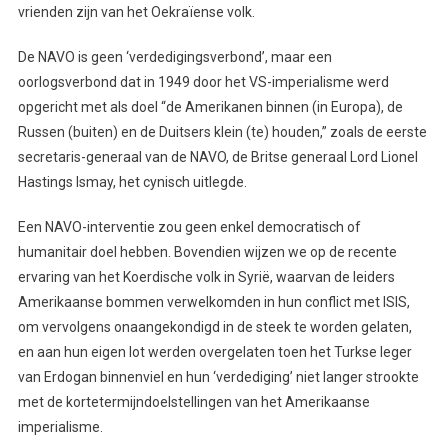
vrienden zijn van het Oekraïense volk.
De NAVO is geen ‘verdedigingsverbond’, maar een
oorlogsverbond dat in 1949 door het VS-imperialisme werd
opgericht met als doel “de Amerikanen binnen (in Europa), de
Russen (buiten) en de Duitsers klein (te) houden,” zoals de eerste
secretaris-generaal van de NAVO, de Britse generaal Lord Lionel
Hastings Ismay, het cynisch uitlegde.
Een NAVO-interventie zou geen enkel democratisch of
humanitair doel hebben. Bovendien wijzen we op de recente
ervaring van het Koerdische volk in Syrië, waarvan de leiders
Amerikaanse bommen verwelkomden in hun conflict met ISIS,
om vervolgens onaangekondigd in de steek te worden gelaten,
en aan hun eigen lot werden overgelaten toen het Turkse leger
van Erdogan binnenviel en hun ‘verdediging’ niet langer strookte
met de kortetermijndoelstellingen van het Amerikaanse
imperialisme.