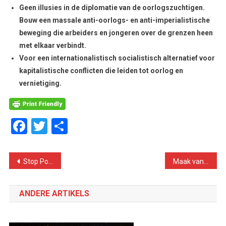
Geen illusies in de diplomatie van de oorlogszuchtigen.
Bouw een massale anti-oorlogs- en anti-imperialistische
beweging die arbeiders en jongeren over de grenzen heen
met elkaar verbindt.
Voor een internationalistisch socialistisch alternatief voor
kapitalistische conflicten die leiden tot oorlog en
vernietiging.
Facebook
Twitter
Delen
Bericht
Stop Poetins oorlog
Maak van de acties op 8 maart ook anti-oorlogsprotest
navigatie
ANDERE ARTIKELS