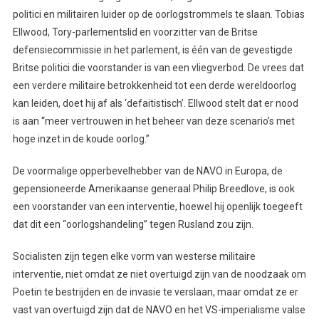
politici en militairen luider op de oorlogstrommels te slaan. Tobias
Ellwood, Tory-parlementslid en voorzitter van de Britse
defensiecommissie in het parlement, is één van de gevestigde
Britse politici die voorstander is van een vliegverbod. De vrees dat
een verdere militaire betrokkenheid tot een derde wereldoorlog
kan leiden, doet hij af als ‘defaitistisch’. Ellwood stelt dat er nood
is aan “meer vertrouwen in het beheer van deze scenario’s met
hoge inzet in de koude oorlog.”
De voormalige opperbevelhebber van de NAVO in Europa, de
gepensioneerde Amerikaanse generaal Philip Breedlove, is ook
een voorstander van een interventie, hoewel hij openlijk toegeeft
dat dit een “oorlogshandeling” tegen Rusland zou zijn.
Socialisten zijn tegen elke vorm van westerse militaire
interventie, niet omdat ze niet overtuigd zijn van de noodzaak om
Poetin te bestrijden en de invasie te verslaan, maar omdat ze er
vast van overtuigd zijn dat de NAVO en het VS-imperialisme valse