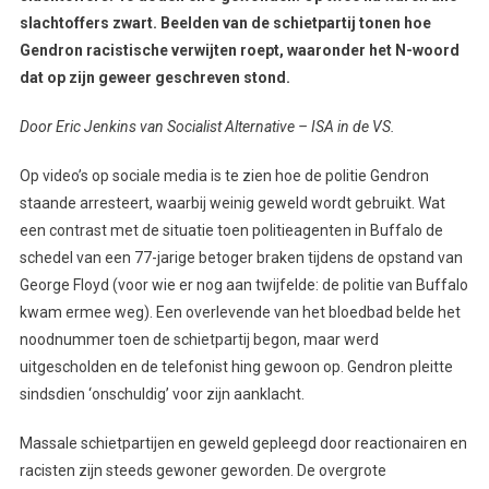
slachtoffers zwart. Beelden van de schietpartij tonen hoe
Gendron racistische verwijten roept, waaronder het N-woord
dat op zijn geweer geschreven stond.
Door Eric Jenkins van Socialist Alternative – ISA in de VS.
Op video’s op sociale media is te zien hoe de politie Gendron
staande arresteert, waarbij weinig geweld wordt gebruikt. Wat
een contrast met de situatie toen politieagenten in Buffalo de
schedel van een 77-jarige betoger braken tijdens de opstand van
George Floyd (voor wie er nog aan twijfelde: de politie van Buffalo
kwam ermee weg). Een overlevende van het bloedbad belde het
noodnummer toen de schietpartij begon, maar werd
uitgescholden en de telefonist hing gewoon op. Gendron pleitte
sindsdien ‘onschuldig’ voor zijn aanklacht.
Massale schietpartijen en geweld gepleegd door reactionairen en
racisten zijn steeds gewoner geworden. De overgrote