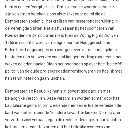
haat is en een ‘vergif’, zei hij. Dat zijn mooie woorden, maar ze
zijn volkomen betekenisloos als je kijkt naar de rol die de
Democraten spelen bij het creëren van rassenonderdrukking in
de Verenigde Staten. Net als hun falen bij het codificeren van
Roe, deden de Democraten niets toen de Voting Rights Act van
1965 in essentie werd vernietigd door het Hooggerechtshof.
Biden heeft opgeroepen om overgebleven stimuleringsgeld te
besteden aan het werven van politieagenten! Nog maar een paar
weken geleden haalde Biden herinneringen op over hoe “beleefd”
politici van de oude pro-segregatiestroming waren en hoe hij met
hen tenminste kon gaan lunchen.
Democraten en Republikeinen zijn gevestigde partijen met
belangrijke verschillen. Deze verschillen worden echter door het
kapitalisme gebruikt om werkende mensen ertoe te verleiden de
kant van het vermeende ‘mindere kwaad’ te kiezen. Democraten
verzetten zich verbaal tegen de rechtse ideologie, maar vechten
keihard om ervoor te zorgen dat het feitelijke systeem van