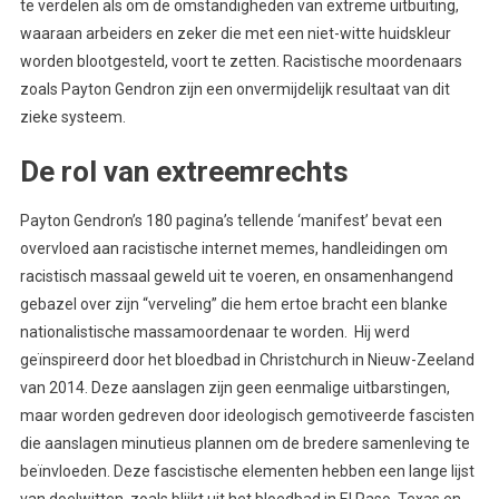
te verdelen als om de omstandigheden van extreme uitbuiting,
waaraan arbeiders en zeker die met een niet-witte huidskleur
worden blootgesteld, voort te zetten. Racistische moordenaars
zoals Payton Gendron zijn een onvermijdelijk resultaat van dit
zieke systeem.
De rol van extreemrechts
Payton Gendron’s 180 pagina’s tellende ‘manifest’ bevat een
overvloed aan racistische internet memes, handleidingen om
racistisch massaal geweld uit te voeren, en onsamenhangend
gebazel over zijn “verveling” die hem ertoe bracht een blanke
nationalistische massamoordenaar te worden. Hij werd
geïnspireerd door het bloedbad in Christchurch in Nieuw-Zeeland
van 2014. Deze aanslagen zijn geen eenmalige uitbarstingen,
maar worden gedreven door ideologisch gemotiveerde fascisten
die aanslagen minutieus plannen om de bredere samenleving te
beïnvloeden. Deze fascistische elementen hebben een lange lijst
van doelwitten, zoals blijkt uit het bloedbad in El Paso, Texas en