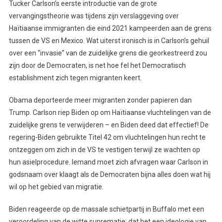
Tucker Carlson’s eerste introductie van de grote
vervangingstheorie was tijdens zijn verslaggeving over
Haïtiaanse immigranten die eind 2021 kampeerden aan de grens
tussen de VS en Mexico. Wat uiterst ironisch is in Carlson’s gehuil
over een “invasie” van de zuidelijke grens die georkestreerd zou
zijn door de Democraten, is net hoe fel het Democratisch
establishment zich tegen migranten keert.
Obama deporteerde meer migranten zonder papieren dan
Trump. Carlson riep Biden op om Haïtiaanse vluchtelingen van de
zuidelijke grens te verwijderen – en Biden deed dat effectief! De
regering-Biden gebruikte Titel 42 om vluchtelingen hun recht te
ontzeggen om zich in de VS te vestigen terwijl ze wachten op
hun asielprocedure. Iemand moet zich afvragen waar Carlson in
godsnaam over klaagt als de Democraten bijna alles doen wat hij
wil op het gebied van migratie.
Biden reageerde op de massale schietpartij in Buffalo met een
veroordeling van de witte suprematie: dat het een ideologie van