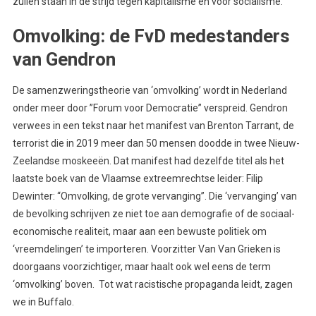
zullen staan in de strijd tegen kapitalisme en voor socialisme.
Omvolking: de FvD medestanders
van Gendron
De samenzweringstheorie van ‘omvolking’ wordt in Nederland
onder meer door ”Forum voor Democratie” verspreid. Gendron
verwees in een tekst naar het manifest van Brenton Tarrant, de
terrorist die in 2019 meer dan 50 mensen doodde in twee Nieuw-
Zeelandse moskeeën. Dat manifest had dezelfde titel als het
laatste boek van de Vlaamse extreemrechtse leider: Filip
Dewinter: “Omvolking, de grote vervanging”. Die ‘vervanging’ van
de bevolking schrijven ze niet toe aan demografie of de sociaal-
economische realiteit, maar aan een bewuste politiek om
‘vreemdelingen’ te importeren. Voorzitter Van Van Grieken is
doorgaans voorzichtiger, maar haalt ook wel eens de term
‘omvolking’ boven. Tot wat racistische propaganda leidt, zagen
we in Buffalo.