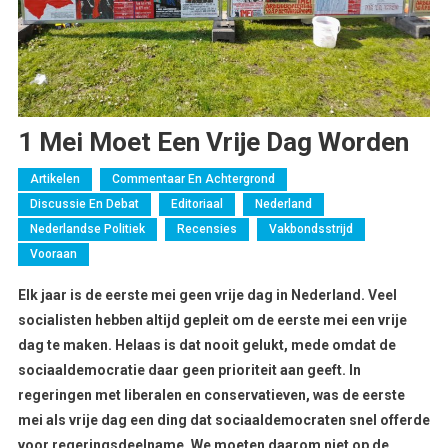
1 Mei Moet Een Vrije Dag Worden
Artikelen
Commentaar En Achtergrond
Discussie En Debat
Editoriaal
Nederland
Nederlandse Politiek
Recensies
Vakbondsstrijd
Vooraan
Elk jaar is de eerste mei geen vrije dag in Nederland. Veel
socialisten hebben altijd gepleit om de eerste mei een vrije
dag te maken. Helaas is dat nooit gelukt, mede omdat de
sociaaldemocratie daar geen prioriteit aan geeft. In
regeringen met liberalen en conservatieven, was de eerste
mei als vrije dag een ding dat sociaaldemocraten snel offerde
voor regeringsdeelname. We moeten daarom niet op de