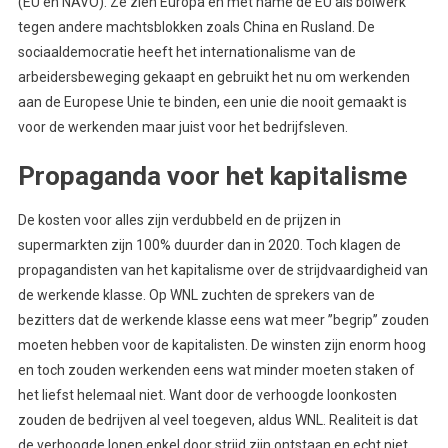
(EU en NAVO). Ze zien Europa en met name de EU als bolwerk
tegen andere machtsblokken zoals China en Rusland. De
sociaaldemocratie heeft het internationalisme van de
arbeidersbeweging gekaapt en gebruikt het nu om werkenden
aan de Europese Unie te binden, een unie die nooit gemaakt is
voor de werkenden maar juist voor het bedrijfsleven.
Propaganda voor het kapitalisme
De kosten voor alles zijn verdubbeld en de prijzen in
supermarkten zijn 100% duurder dan in 2020. Toch klagen de
propagandisten van het kapitalisme over de strijdvaardigheid van
de werkende klasse. Op WNL zuchten de sprekers van de
bezitters dat de werkende klasse eens wat meer ’’begrip’’ zouden
moeten hebben voor de kapitalisten. De winsten zijn enorm hoog
en toch zouden werkenden eens wat minder moeten staken of
het liefst helemaal niet. Want door de verhoogde loonkosten
zouden de bedrijven al veel toegeven, aldus WNL. Realiteit is dat
de verhoogde lonen enkel door strijd zijn ontstaan en echt niet