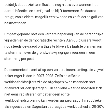
duidelijk dat de ziekte in Rusland nog niet is overwonnen: het
aantal infecties en sterfgevallen blijft toenemen. En daarna
dreigt, zoals elders, mogelijk een tweede en zelfs derde golf van
besmettingen.
Dit gaat gepaard met een verdere beperking van de persoonlijke
vrijheden en de democratische rechten. Aan 65-plussers wordt
nog steeds gevraagd om thuis te blijven. De laatste plannen om
te stemmen over de grondwetswijzigingen voorzien in een
stemming per post.
De economie stevent af op een verdere ineenstorting, die vrijwel
zeker erger is dan in 2007-2008. Zelfs de officiële
werkloosheidscijfers zijn de afgelopen twee maanden met
driekwart miljoen gestegen – in een land waar de meesten zich
niet eens registreren omdat er geen echte
werkloosheidsuitkering kan worden aangevraagd. In republieken
als Ingoesjetië en Dagestan bedraagt de werkloosheid al 20-30%.