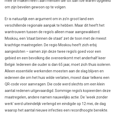
mee te maken heeft aan mensen die tot dan toe waren opgeleid
om zijn bevelen gewoon op te volgen.
Er is natuurlijk een argument om in zo’n groot land een
verschillende regionale aanpak te hebben. Maar dit heeft het
wantrouwen tussen de regio’s alleen maar aangewakkerd.
Moskou, een ‘staat binnen de staat’ zet de toon met de meest
krachtige maatregelen. De regio Moskou heeft zich erbij
aangesloten – samen zijn deze twee regio’s goed voor een
gebied en een bevolking die overeenkomt met anderhalf keer
België. Iedereen die ouder is dan 65 jaar, moet zich thuis isoleren.
Alleen essentiële werkenden moesten aan de slag blijven en
iedereen die om het huis wilde verlaten, moest daar telkens een
QR-code voor aanvragen. Die code werd slechts om een klein
aantal redenen uitgevaardigd. Sommige regio’s kopieerden deze
maatregelen, andere namen nauwelijks actie. De ‘week zonder
werk’ werd uiteindelijk verlengd en eindigde op 12 mei, de dag
waarop het aantal nieuwe infecties een recordhoogte bereikte.