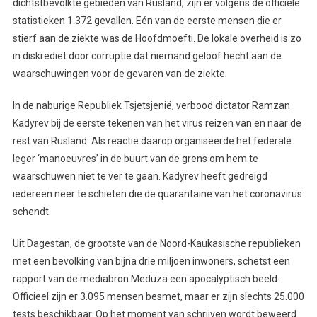
dichtstbevolkte gebieden van Rusland, zijn er volgens de officiële
statistieken 1.372 gevallen. Eén van de eerste mensen die er
stierf aan de ziekte was de Hoofdmoefti. De lokale overheid is zo
in diskrediet door corruptie dat niemand geloof hecht aan de
waarschuwingen voor de gevaren van de ziekte.
In de naburige Republiek Tsjetsjenië, verbood dictator Ramzan
Kadyrev bij de eerste tekenen van het virus reizen van en naar de
rest van Rusland. Als reactie daarop organiseerde het federale
leger ‘manoeuvres’ in de buurt van de grens om hem te
waarschuwen niet te ver te gaan. Kadyrev heeft gedreigd
iedereen neer te schieten die de quarantaine van het coronavirus
schendt.
Uit Dagestan, de grootste van de Noord-Kaukasische republieken
met een bevolking van bijna drie miljoen inwoners, schetst een
rapport van de mediabron Meduza een apocalyptisch beeld.
Officieel zijn er 3.095 mensen besmet, maar er zijn slechts 25.000
tests beschikbaar. Op het moment van schrijven wordt beweerd