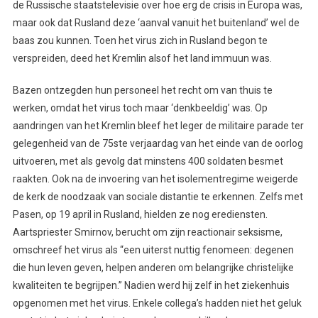
de Russische staatstelevisie over hoe erg de crisis in Europa was,
maar ook dat Rusland deze ‘aanval vanuit het buitenland’ wel de
baas zou kunnen. Toen het virus zich in Rusland begon te
verspreiden, deed het Kremlin alsof het land immuun was.
Bazen ontzegden hun personeel het recht om van thuis te
werken, omdat het virus toch maar ‘denkbeeldig’ was. Op
aandringen van het Kremlin bleef het leger de militaire parade ter
gelegenheid van de 75ste verjaardag van het einde van de oorlog
uitvoeren, met als gevolg dat minstens 400 soldaten besmet
raakten. Ook na de invoering van het isolementregime weigerde
de kerk de noodzaak van sociale distantie te erkennen. Zelfs met
Pasen, op 19 april in Rusland, hielden ze nog erediensten.
Aartspriester Smirnov, berucht om zijn reactionair seksisme,
omschreef het virus als “een uiterst nuttig fenomeen: degenen
die hun leven geven, helpen anderen om belangrijke christelijke
kwaliteiten te begrijpen.” Nadien werd hij zelf in het ziekenhuis
opgenomen met het virus. Enkele collega’s hadden niet het geluk