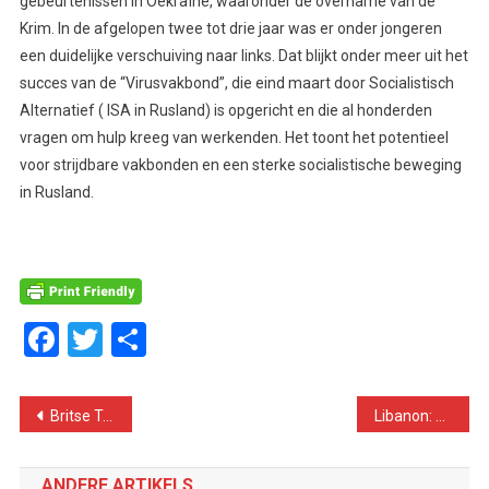
gebeurtenissen in Oekraïne, waaronder de overname van de
Krim. In de afgelopen twee tot drie jaar was er onder jongeren
een duidelijke verschuiving naar links. Dat blijkt onder meer uit het
succes van de “Virusvakbond”, die eind maart door Socialistisch
Alternatief ( ISA in Rusland) is opgericht en die al honderden
vragen om hulp kreeg van werkenden. Het toont het potentieel
voor strijdbare vakbonden en een sterke socialistische beweging
in Rusland.
Facebook
Twitter
Delen
Bericht
Britse Tories zijn tien jaar aan de macht: wie kan het rechtse beleid stoppen?
Libanon: Opstand van de hongerigen gaat ook tijdens Covid-19 crisis door
navigatie
ANDERE ARTIKELS