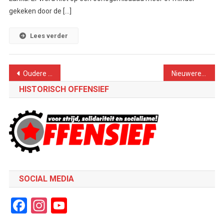
gekeken door de […]
Lees verder
Berichtennavigatie
Oudere berichten
Nieuwere berichten
HISTORISCH OFFENSIEF
SOCIAL MEDIA
Facebook
Instagram
YouTube
Channel