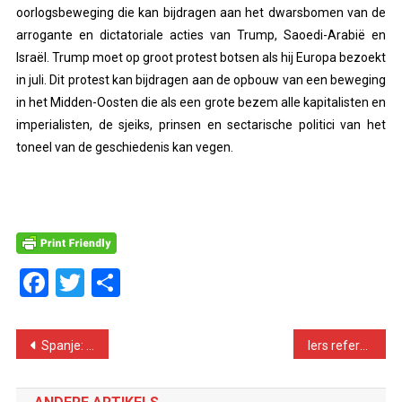
oorlogsbeweging die kan bijdragen aan het dwarsbomen van de
arrogante en dictatoriale acties van Trump, Saoedi-Arabië en
Israël. Trump moet op groot protest botsen als hij Europa bezoekt
in juli. Dit protest kan bijdragen aan de opbouw van een beweging
in het Midden-Oosten die als een grote bezem alle kapitalisten en
imperialisten, de sjeiks, prinsen en sectarische politici van het
toneel van de geschiedenis kan vegen.
Facebook
Twitter
Delen
Bericht
Spanje: geslaagde jongerenstaking tegen seksisme
Iers referendum: historische overwinning voor sociale vooruitgang
navigatie