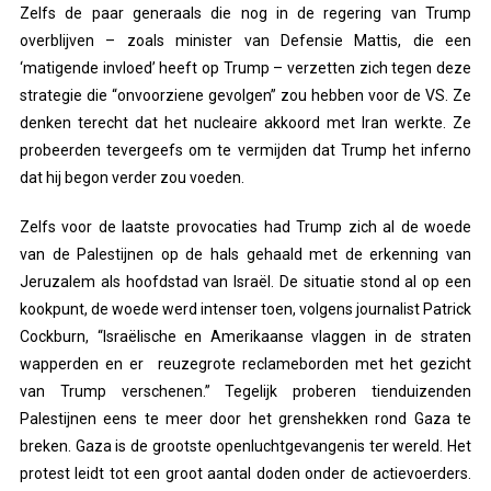
Zelfs de paar generaals die nog in de regering van Trump
overblijven – zoals minister van Defensie Mattis, die een
‘matigende invloed’ heeft op Trump – verzetten zich tegen deze
strategie die “onvoorziene gevolgen” zou hebben voor de VS. Ze
denken terecht dat het nucleaire akkoord met Iran werkte. Ze
probeerden tevergeefs om te vermijden dat Trump het inferno
dat hij begon verder zou voeden.
Zelfs voor de laatste provocaties had Trump zich al de woede
van de Palestijnen op de hals gehaald met de erkenning van
Jeruzalem als hoofdstad van Israël. De situatie stond al op een
kookpunt, de woede werd intenser toen, volgens journalist Patrick
Cockburn, “Israëlische en Amerikaanse vlaggen in de straten
wapperden en er reuzegrote reclameborden met het gezicht
van Trump verschenen.” Tegelijk proberen tienduizenden
Palestijnen eens te meer door het grenshekken rond Gaza te
breken. Gaza is de grootste openluchtgevangenis ter wereld. Het
protest leidt tot een groot aantal doden onder de actievoerders.