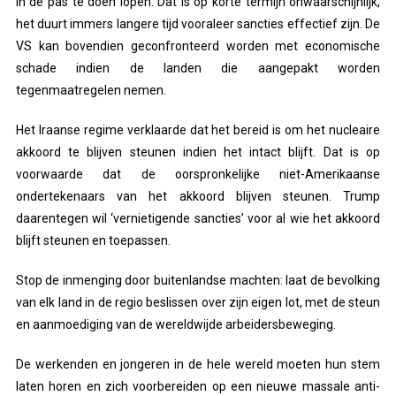
in de pas te doen lopen. Dat is op korte termijn onwaarschijnlijk,
het duurt immers langere tijd vooraleer sancties effectief zijn. De
VS kan bovendien geconfronteerd worden met economische
schade indien de landen die aangepakt worden
tegenmaatregelen nemen.
Het Iraanse regime verklaarde dat het bereid is om het nucleaire
akkoord te blijven steunen indien het intact blijft. Dat is op
voorwaarde dat de oorspronkelijke niet-Amerikaanse
ondertekenaars van het akkoord blijven steunen. Trump
daarentegen wil ‘vernietigende sancties’ voor al wie het akkoord
blijft steunen en toepassen.
Stop de inmenging door buitenlandse machten: laat de bevolking
van elk land in de regio beslissen over zijn eigen lot, met de steun
en aanmoediging van de wereldwijde arbeidersbeweging.
De werkenden en jongeren in de hele wereld moeten hun stem
laten horen en zich voorbereiden op een nieuwe massale anti-