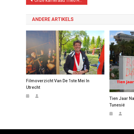
Bericht
Onze kameraad Theo Hartoghs overleden
navigatie
ANDERE ARTIKELS
Filmoverzicht Van De 1ste Mei In
Utrecht
Tien Jaar Na
Tunesië