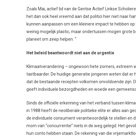
Zoals Mai, actief lid van de Gentse Actief Linkse Scholie
het dan ook heel vreemd aan dat politici hier niet naar ha
kunnen aanpassen om een kleinere impact te hebben op 
weinig mogelijk plastic, maar ondertussen mogen grote be
planeet om zeep helpen. “
Het beleid beantwoordt niet aan de urgentie
Klimaatverandering – ongewoon hete zomers, extreem w
tastbaarder. De huidige generatie jongeren weten dat er
dat de bestaande recepten volkomen onvoldoende zijn. Da
geeft individuele bezorgdheden en woede een gemeensch
Sinds de officiële erkenning van het verband tussen kli
in 1988 heeft de neoliberale politieke elite er alles aa
de individuele consument verantwoordelijk te stellen en d
mom van “concurrentie” niets in de weg gelegd. Het gevo
hun conto hebben staan. De rekening van die vrijemarktlo