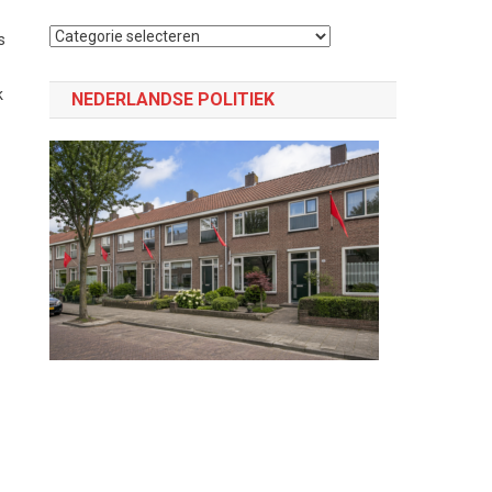
Selecteer
s
een
categorie
k
NEDERLANDSE POLITIEK