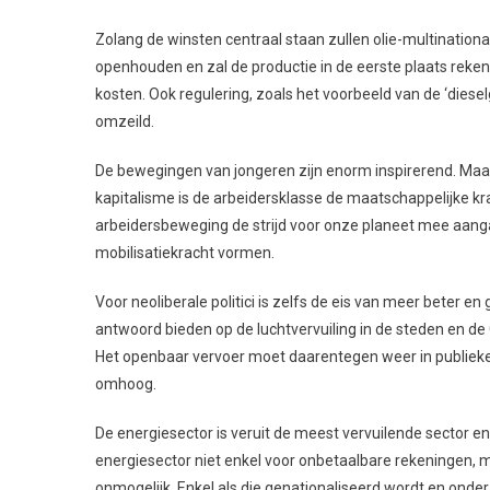
Zolang de winsten centraal staan zullen olie-multinational
openhouden en zal de productie in de eerste plaats reke
kosten. Ook regulering, zoals het voorbeeld van de ‘diese
omzeild.
De bewegingen van jongeren zijn enorm inspirerend. Maar
kapitalisme is de arbeidersklasse de maatschappelijke kra
arbeidersbeweging de strijd voor onze planeet mee aang
mobilisatiekracht vormen.
Voor neoliberale politici is zelfs de eis van meer beter e
antwoord bieden op de luchtvervuiling in de steden en de 
Het openbaar vervoer moet daarentegen weer in publieke
omhoog.
De energiesector is veruit de meest vervuilende sector en 
energiesector niet enkel voor onbetaalbare rekeningen, 
onmogelijk. Enkel als die genationaliseerd wordt en on