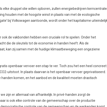
s elke druppel olie willen opboren, zullen energiebedrijven kerncentrale
ning houden met de hoogste winst in plaats van met de ecologische
lgate’ bij Volkswagen aantoonde, wordt onder het kapitalisme uiteindelij
 ook de vakbonden hebben een cruciale rol te spelen. Onder het
cht die de sleutels tot de economie in handen heeft. Als de
aat, kan zij samen met de huidige klimaatbeweging een ongeziene
n gratis openbaar vervoer een stap te ver. Toch zou het een heel concreet
CO2-uitstoot. In plaats daarvan is het openbaar vervoer geprivatiseerd.
 handen komen, en het aanbod en de kwaliteit moeten drastisch
we zijn er allemaal van afhankelijk. In privé-handen zorgt de
maar is ook elke controle van de gemeenschap over de productie
der democratische controle van de gemeenschap en de werkenden komt,