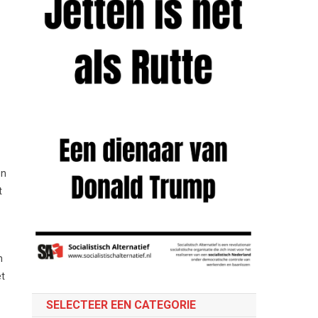
en
t
m
et
SELECTEER EEN CATEGORIE