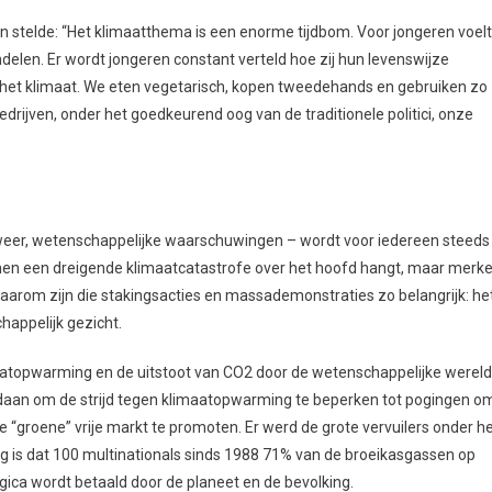
ren stelde: “Het klimaatthema is een enorme tijdbom. Voor jongeren voelt
ndelen. Er wordt jongeren constant verteld hoe zij hun levenswijze
het klimaat. We eten vegetarisch, kopen tweedehands en gebruiken zo
drijven, onder het goedkeurend oog van de traditionele politici, onze
eer, wetenschappelijke waarschuwingen – wordt voor iedereen steeds
 hen een dreigende klimaatcatastrofe over het hoofd hangt, maar merk
arom zijn die stakingsacties en massademonstraties zo belangrijk: he
appelijk gezicht.
maatopwarming en de uitstoot van CO2 door de wetenschappelijke wereld
n gedaan om de strijd tegen klimaatopwarming te beperken tot pogingen o
e “groene” vrije markt te promoten. Er werd de grote vervuilers onder h
lg is dat 100 multinationals sinds 1988 71% van de broeikasgassen op
gica wordt betaald door de planeet en de bevolking.